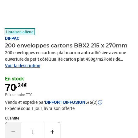
Livraison offerte
DIFPAC
200 enveloppes cartons BBX2 215 x 270mm
200 enveloppes en cartons plat marron auto adhésive avec une
ouverture du petit côtéQualité carton plat 450g/m2Poids de
l'enveloppes ± 62grFermeture auto adhésives très forteBande
Voir la description
d'arrachage rouge pour ouverture facileConvient pour format DIN :
En stock
A5+Dimensions intérieures (plat) : 205 x 260mm ( 20.5 x
70
,24€
26cm)Dimensions extérieures : 215 x 270mm (21.5 x
27cm)Hauteur variable jusqu'à 3.5cm (varie selon l'objet inséré)
Prix unitaire TTC
(dimensions d'objet -5cm au format extérieur de l'enveloppe pour
Vendu et expédié par
DIFFORT DIFFUSION
5/5
(2)
aller jusqu'à 3.5cm d'épaisseur)100% recyclable
Expédié sous 1 jour
livraison offerte
Quantité : 1
Quantité