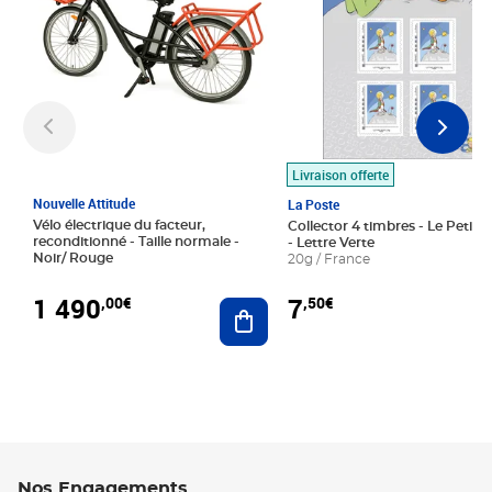
Livraison offerte
Nouvelle Attitude
La Poste
Vélo électrique du facteur,
Collector 4 timbres - Le Petit P
reconditionné - Taille normale -
- Lettre Verte
Noir/ Rouge
20g / France
1 490
7
,00€
,50€
Ajouter au panier
Nos Engagements