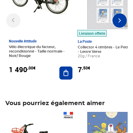
Livraison offerte
Nouvelle Attitude
La Poste
Vélo électrique du facteur,
Collector 4 timbres - Le Petit P
reconditionné - Taille normale -
- Lettre Verte
Noir/ Rouge
20g / France
1 490
7
,00€
,50€
Ajouter au panier
Vous pourriez également aimer
Prix 1 490,00€
Prix 7,50€