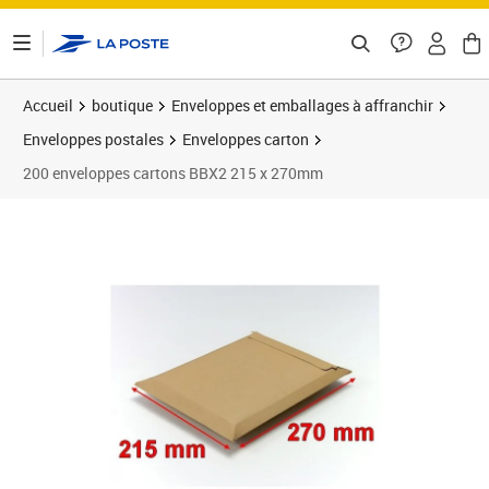
ontenu de la page
Accueil
boutique
Enveloppes et emballages à affranchir
Enveloppes postales
Enveloppes carton
200 enveloppes cartons BBX2 215 x 270mm
Prix 70,24€