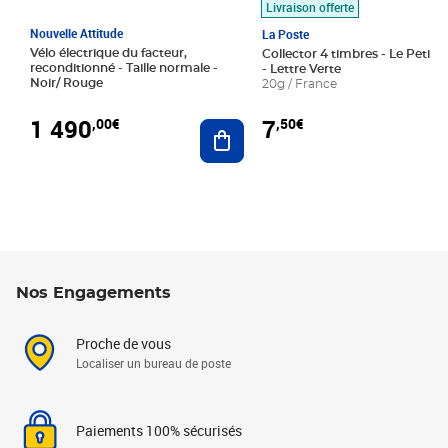
Livraison offerte
Nouvelle Attitude
La Poste
Vélo électrique du facteur,
Collector 4 timbres - Le Petit P
reconditionné - Taille normale -
- Lettre Verte
Noir/ Rouge
20g / France
1 490
7
,00€
,50€
Ajouter au panier
Nos Engagements
Proche de vous
Localiser un bureau de poste
Paiements 100% sécurisés