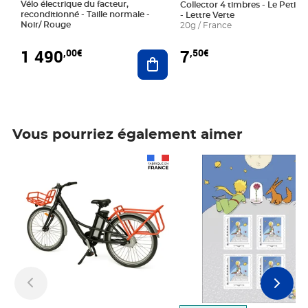
Vélo électrique du facteur,
Collector 4 timbres - Le Petit P
reconditionné - Taille normale -
- Lettre Verte
Noir/ Rouge
20g / France
1 490
7
,00€
,50€
Ajouter au panier
Vous pourriez également aimer
Prix 1 490,00€
Prix 7,50€