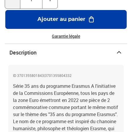
ans du programme Erasmus. Ces liens représentent les nombreux
échanges intellectuels et humains entre les étudiants européens. Il
s'agit de la 5ème série commune à tous les 19 pays de la zone
Ajouter au panier
Euro.
Garantie légale
Description
ID 3701355801843|3701355804332
Série 35 ans du programme Erasmus A l'initiative
de la Commissions Européenne, tous les pays de
la zone Euro émettront en 2022 une pièce de 2
commémorative commune portant le même motif
sur le thème des "35 ans du programme Erasmus".
Le nom de ce programme est inspiré du chanoine
humaniste, philosophe et théologien Erasme, qui