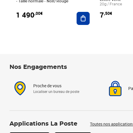
- Taille normale - Noir/ Rouge
20g / France
1 490
7
,00€
,50€
Ajouter au panier
Nos Engagements
Proche de vous
Pa
Localiser un bureau de poste
Applications La Poste
Toutes nos application