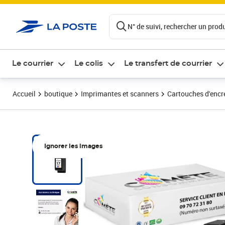
ontenu de la page
N° de suivi, rechercher un produi
Le courrier
Le colis
Le transfert de courrier
Accueil
boutique
Imprimantes et scanners
Cartouches d'encre
Ignorer les images