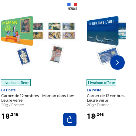
Prix 18,24€
Prix 18,24€
Livraison offerte
Livraison offerte
La Poste
La Poste
Carnet de 12 timbres - Maman dans l'art -
Carnet de 12 timbres - Le bl
Lettre verte
Lettre verte
20g / France
20g / France
18
18
,24€
,24€
r au panier
Ajouter au panier