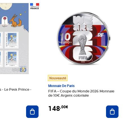
Prix 148,00€
Nouveauté
Monnaie De Paris
 - Le Petit Prince -
FIFA – Coupe du Monde 2026 Monnaie
de 10€ Argent colorisée
148
,00€
Ajouter au panier
Ajoute