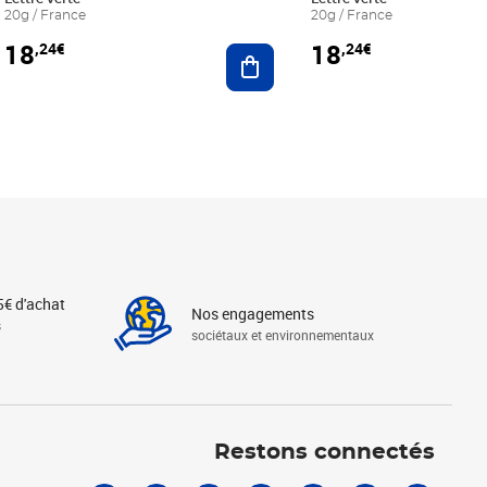
20g / France
20g / France
18
18
,24€
,24€
r au panier
Ajouter au panier
5€ d'achat
Nos engagements
s
sociétaux et environnementaux
Linkedin
Instagram
X
Tiktok
Facebook
Youtube
Threads
Restons connectés