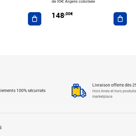
de 10€ Argent colorisée
148
,00€
Ajouter au panier
Ajoute
Livraison offerte dès 2
iements 100% sécurisés
Hors livres et hors produit
marketplace
s