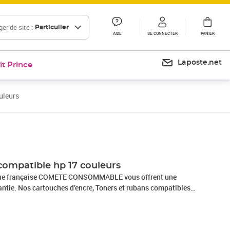
er de site :
Particulier
AIDE
SE CONNECTER
PANIER
Laposte.net
it Prince
uleurs
 compatible hp 17 couleurs
rque française COMETE CONSOMMABLE vous offrent une
antie. Nos cartouches d’encre, Toners et rubans compatibles
haute qualité. Nous avons à cœur de choisir des partenaires
modèles sont fabriqués en France, contribuant ainsi à la
duction dans le pays. Nos cartouches d’encre, toners ou