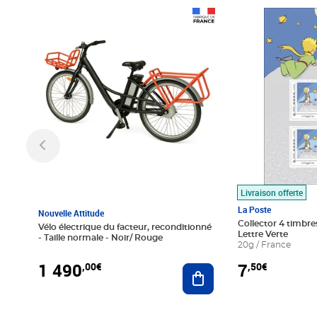
Prix 1 490,00€
Prix 7,50€
Livraison offerte
La Poste
Nouvelle Attitude
Collector 4 timbres
Vélo électrique du facteur, reconditionné
Lettre Verte
- Taille normale - Noir/ Rouge
20g / France
1 490
7
,00€
,50€
Ajouter au panier