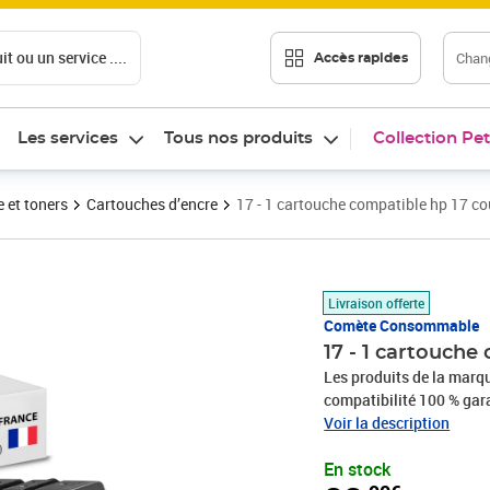
t ou un service ....
Chang
Accès rapides
Les services
Tous nos produits
Collection Pet
 et toners
Cartouches d’encre
17 - 1 cartouche compatible hp 17 co
Prix 22,90€
Livraison offerte
Comète Consommable
17 - 1 cartouche
Les produits de la ma
compatibilité 100 % gar
sont économiques et de 
Voir la description
français, dont certains 
En stock
relocalisation de la pro