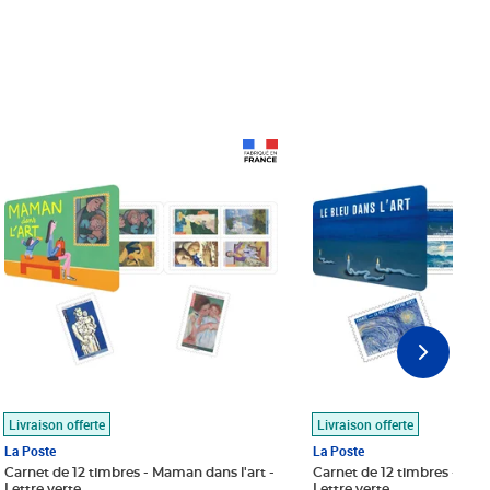
Prix 18,24€
Prix 18,24€
Livraison offerte
Livraison offerte
La Poste
La Poste
Carnet de 12 timbres - Maman dans l'art -
Carnet de 12 timbres - Le bl
Lettre verte
Lettre verte