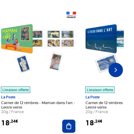
Prix 18,24€
Prix 18,24€
Livraison offerte
Livraison offerte
La Poste
La Poste
Carnet de 12 timbres - Maman dans l'art -
Carnet de 12 timbres - Le bl
Lettre verte
Lettre verte
20g / France
20g / France
18
18
,24€
,24€
r au panier
Ajouter au panier