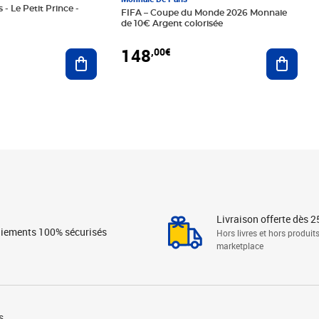
 - Le Petit Prince -
FIFA – Coupe du Monde 2026 Monnaie
de 10€ Argent colorisée
148
,00€
Ajouter au panier
Ajoute
Livraison offerte dès 2
iements 100% sécurisés
Hors livres et hors produit
marketplace
s