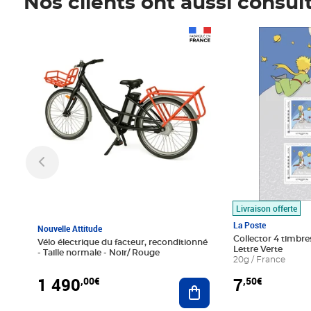
Nos clients ont aussi consul
Prix 1 490,00€
Prix 7,50€
Livraison offerte
La Poste
Nouvelle Attitude
Collector 4 timbres
Vélo électrique du facteur, reconditionné
Lettre Verte
- Taille normale - Noir/ Rouge
20g / France
1 490
7
,00€
,50€
Ajouter au panier