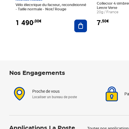
Collector 4 timbres
Vélo électrique du facteur, reconditionné
Lettre Verte
- Taille normale - Noir/ Rouge
20g / France
1 490
7
,00€
,50€
Ajouter au panier
Nos Engagements
Proche de vous
Pa
Localiser un bureau de poste
Applications La Poste
Toutes nos application