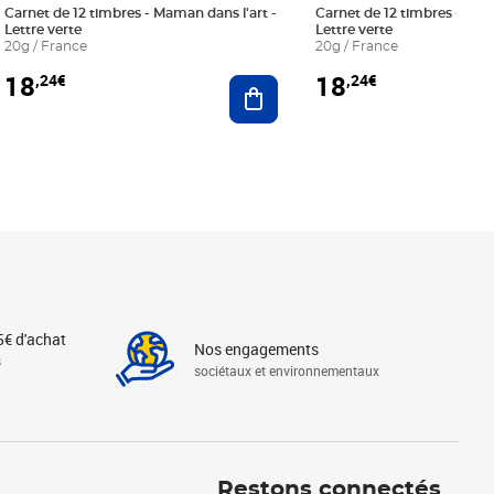
Carnet de 12 timbres - Maman dans l'art -
Carnet de 12 timbres - Le bl
Lettre verte
Lettre verte
20g / France
20g / France
18
18
,24€
,24€
r au panier
Ajouter au panier
5€ d'achat
Nos engagements
s
sociétaux et environnementaux
Linkedin
Instagram
X
Tiktok
Facebook
Youtube
Threads
Restons connectés