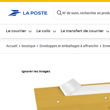
ontenu de la page
N° de suivi, rechercher un produi
Le courrier
Le colis
Le transfert de courrier
Accueil
boutique
Enveloppes et emballages à affranchir
Enve
Ignorer les images