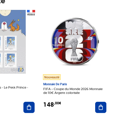
té
Prix 148,00€
Nouveauté
Monnaie De Paris
 - Le Petit Prince -
FIFA – Coupe du Monde 2026 Monnaie
de 10€ Argent colorisée
148
,00€
Ajouter au panier
Ajoute