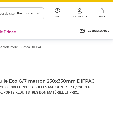
er de site :
Particulier
AIDE
SE CONNECTER
PANIER
Laposte.net
it Prince
 marron 250x350mm DIFPAC
bulle Eco G/7 marron 250x350mm DIFPAC
ount100 ENVELOPPES A BULLES MARRON Taille G/7SUPER
DE PORTS RÉDUITSTRÈS BON MATÉRIEL ET PRIX
extérieure : 250 x 350 mmintérieure : 230 x 340 mm