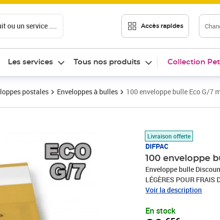
t ou un service ....
Chang
Accès rapides
Les services
Tous nos produits
Collection Pet
loppes postales
Enveloppes à bulles
100 enveloppe bulle Eco G/7
Prix 29,65€
Livraison offerte
DIFPAC
100 enveloppe 
Enveloppe bulle Disc
LÉGÈRES POUR FRAIS 
IMBATTABLEDimensions :
Voir la description
En stock