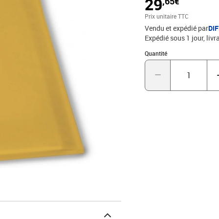
29
,65€
Prix unitaire TTC
Vendu et expédié par
DI
Expédié sous 1 jour
livr
Quantité : 1
Quantité