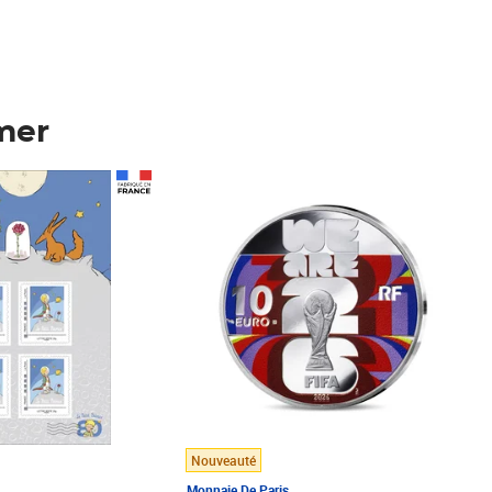
mer
Prix 148,00€
Nouveauté
Monnaie De Paris