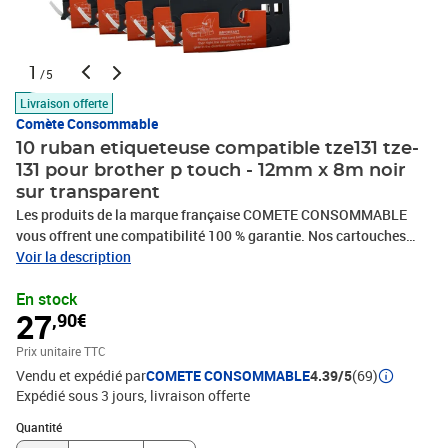
1
/5
Livraison offerte
Comète Consommable
10 ruban etiqueteuse compatible tze131 tze-
131 pour brother p touch - 12mm x 8m noir
sur transparent
Les produits de la marque française COMETE CONSOMMABLE
vous offrent une compatibilité 100 % garantie. Nos cartouches
d’encre, Toners et rubans compatibles sont économiques et de
Voir la description
haute qualité. Nous avons à cœur de choisir des partenaires
En stock
français, dont certains modèles sont fabriqués en France,
27
,90€
contribuant ainsi à la relocalisation de la production dans le pays.
Nos cartouches d’encre, toners ou rubans se substituent
Prix unitaire TTC
parfaitement aux consommables d'origine de votre imprimante,
Vendu et expédié par
COMETE CONSOMMABLE
4.39/5
(69)
télécopieur ou photocopieur, quelque que soit la marque HP,
Expédié sous 3 jours
livraison offerte
CANON, EPSON, BROTHER, LEXMARK, SAMSUNG. Que votre
utilisation soit personnelle ou professionnelle, à domicile, en
Quantité : 1
Quantité
télétravail ou au bureau, ou encore dans le milieu de