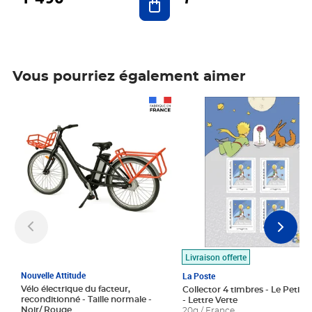
Vous pourriez également aimer
Prix 1 490,00€
Prix 7,50€
Livraison offerte
Nouvelle Attitude
La Poste
Vélo électrique du facteur,
Collector 4 timbres - Le Petit P
reconditionné - Taille normale -
- Lettre Verte
Noir/ Rouge
20g / France