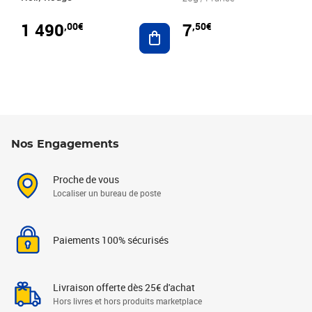
1 490
7
,00€
,50€
Ajouter au panier
Nos Engagements
Proche de vous
Localiser un bureau de poste
Paiements 100% sécurisés
Livraison offerte dès 25€ d'achat
Hors livres et hors produits marketplace