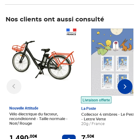
Nos clients ont aussi consulté
Prix 1 490,00€
Prix 7,50€
Livraison offerte
Nouvelle Attitude
La Poste
Vélo électrique du facteur,
Collector 4 timbres - Le Petit P
reconditionné - Taille normale -
- Lettre Verte
Noir/ Rouge
20g / France
1 490
7
,00€
,50€
Ajouter au panier