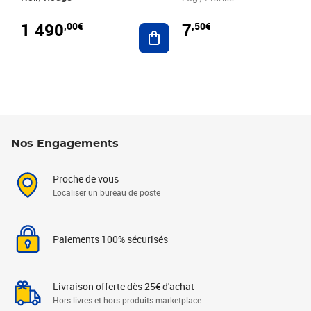
1 490
7
,00€
,50€
Ajouter au panier
Nos Engagements
Proche de vous
Localiser un bureau de poste
Paiements 100% sécurisés
Livraison offerte dès 25€ d'achat
Hors livres et hors produits marketplace