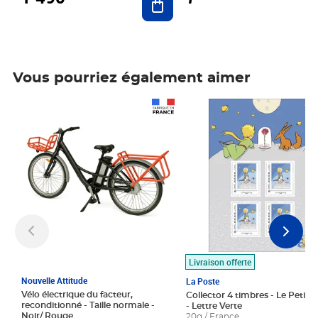
Vous pourriez également aimer
Prix 1 490,00€
Prix 7,50€
Livraison offerte
Nouvelle Attitude
La Poste
Vélo électrique du facteur,
Collector 4 timbres - Le Petit P
reconditionné - Taille normale -
- Lettre Verte
Noir/ Rouge
20g / France