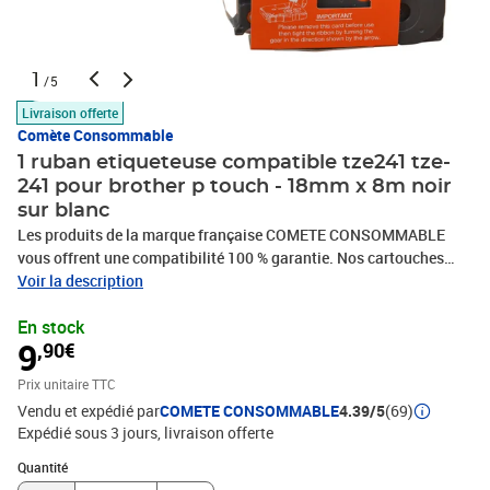
1
/5
Livraison offerte
Comète Consommable
1 ruban etiqueteuse compatible tze241 tze-
241 pour brother p touch - 18mm x 8m noir
sur blanc
Les produits de la marque française COMETE CONSOMMABLE
vous offrent une compatibilité 100 % garantie. Nos cartouches
d’encre, Toners et rubans compatibles sont économiques et de
Voir la description
haute qualité. Nous avons à cœur de choisir des partenaires
En stock
français, dont certains modèles sont fabriqués en France,
9
,90€
contribuant ainsi à la relocalisation de la production dans le pays.
Nos cartouches d’encre, toners ou rubans se substituent
Prix unitaire TTC
parfaitement aux consommables d'origine de votre imprimante,
Vendu et expédié par
COMETE CONSOMMABLE
4.39/5
(69)
télécopieur ou photocopieur, quelque que soit la marque HP,
Expédié sous 3 jours
livraison offerte
CANON, EPSON, BROTHER, LEXMARK, SAMSUNG. Que votre
utilisation soit personnelle ou professionnelle, à domicile, en
Quantité : 1
Quantité
télétravail ou au bureau, ou encore dans le milieu de