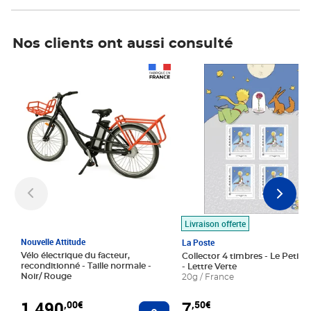
Nos clients ont aussi consulté
Prix 1 490,00€
Prix 7,50€
Livraison offerte
Nouvelle Attitude
La Poste
Vélo électrique du facteur,
Collector 4 timbres - Le Petit P
reconditionné - Taille normale -
- Lettre Verte
Noir/ Rouge
20g / France
1 490
7
,00€
,50€
Ajouter au panier