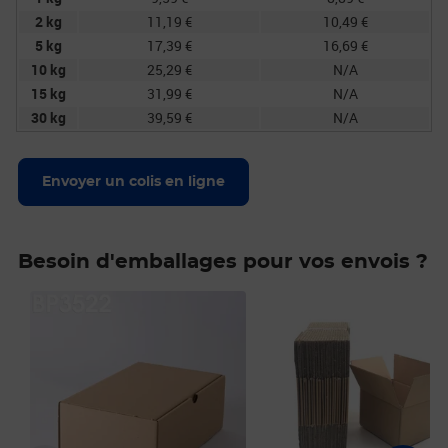
2 kg
11,19 €
10,49 €
5 kg
17,39 €
16,69 €
10 kg
25,29 €
N/A
15 kg
31,99 €
N/A
30 kg
39,59 €
N/A
Envoyer un colis en ligne
Besoin d'emballages pour vos envois ?
Prix 15,90€
Prix 6,30€