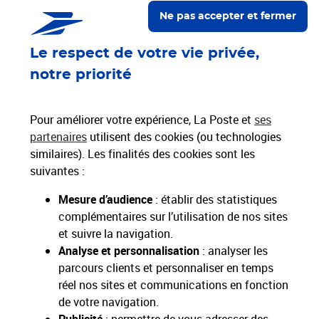
Localiser un bureau de poste
Ne pas accepter et fermer
Le respect de votre vie privée,
Paiements 100% sécurisés
notre priorité
Livraison offerte dès 25€ d'achat
Hors livres et hors produits marketplace
Pour améliorer votre expérience, La Poste et
ses
partenaires
utilisent des cookies (ou technologies
similaires). Les finalités des cookies sont les
Nos engagements
suivantes :
sociétaux et environnementaux
Mesure d’audience
: établir des statistiques
complémentaires sur l’utilisation de nos sites
Toutes nos applications
Applications La Poste
et suivre la navigation.
Analyse et personnalisation
: analyser les
parcours clients et personnaliser en temps
réel nos sites et communications en fonction
de votre navigation.
Restons connectés