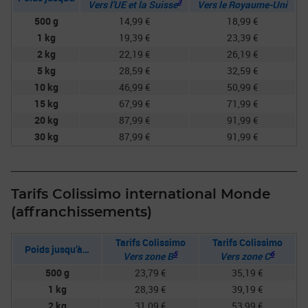
3
Vers l'UE et la Suisse
Vers le Royaume-Uni
500 g
14,99 €
18,99 €
1 kg
19,39 €
23,39 €
2 kg
22,19 €
26,19 €
5 kg
28,59 €
32,59 €
10 kg
46,99 €
50,99 €
15 kg
67,99 €
71,99 €
20 kg
87,99 €
91,99 €
30 kg
87,99 €
91,99 €
Tarifs Colissimo international Monde
(affranchissements)
Tarifs Colissimo
Tarifs Colissimo
Poids jusqu’à…
5
6
Vers zone B
Vers zone C
500 g
23,79 €
35,19 €
1 kg
28,39 €
39,19 €
2 kg
31,09 €
53,99 €