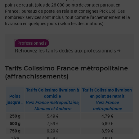
point de retrait (plus de 26 000 points de contact partout en
France : bureaux de poste, en relais et consignes Pick Up). Ces
nombreux services sont inclus, tout comme l’acheminement et la
livraison en quelques jours (selon les destinations).
Professionnels
Retrouvez les tarifs dédiés aux professionnels
Tarifs Colissimo France métropolitaine
(affranchissements)
Tarifs Colissimo livraison à
Tarifs Colissimo livraison
Poids
domicile
en point de retrait
jusqu’à…
Vers France métropolitaine,
Vers France
Monaco et Andorre
métropolitaine
250 g
5,49 €
4,79 €
500 g
7,59 €
6,89 €
750 g
9,29 €
8,59 €
1 kg
9,59 €
8,89 €