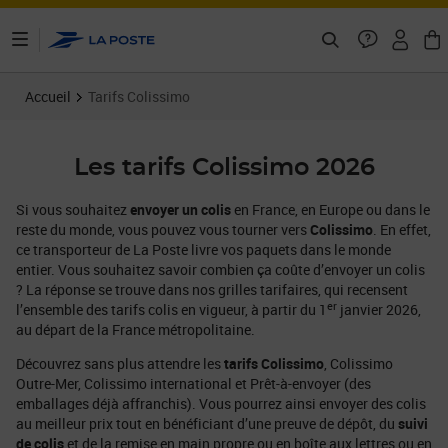
ontenu de la page
Accueil
Tarifs Colissimo
Les tarifs Colissimo 2026
Si vous souhaitez
envoyer un colis
en France, en Europe ou dans le
reste du monde, vous pouvez vous tourner vers
Colissimo
. En effet,
ce transporteur de La Poste livre vos paquets dans le monde
entier. Vous souhaitez savoir combien ça coûte d’envoyer un colis
? La réponse se trouve dans nos grilles tarifaires, qui recensent
er
l’ensemble des tarifs colis en vigueur, à partir du 1
janvier 2026,
au départ de la France métropolitaine.
Découvrez sans plus attendre les
tarifs Colissimo
, Colissimo
Outre-Mer, Colissimo international et Prêt-à-envoyer (des
emballages déjà affranchis). Vous pourrez ainsi envoyer des colis
au meilleur prix tout en bénéficiant d’une preuve de dépôt, du
suivi
de colis
et de la remise en main propre ou en boîte aux lettres ou en