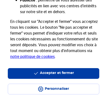
Publicité
: permettre de vous adresser des
publicités en lien avec vos centres d’intérêts
Nos Services
sur notre site et en dehors.
En cliquant sur "Accepter et fermer" vous acceptez
Nos Produits
tous les cookies. Le bouton "Ne pas accepter et
fermer" vous permet d'indiquer votre refus et seuls
Nos Tarifs
les cookies nécessaires au fonctionnement du site
seront déposés. Vous pouvez modifier vos choix à
tout moment ou obtenir plus d'informations via
La Poste vous accompagne
notre politique de cookies
.
Professionnels
Entreprises et Collectivités
La Poste Groupe
La Poste recrute
Accepter et fermer
Personnaliser
Plan du site
Accessibilité : partiellement conforme
Conditions contractuelles
Mentions légales
Données personnelles et cookies