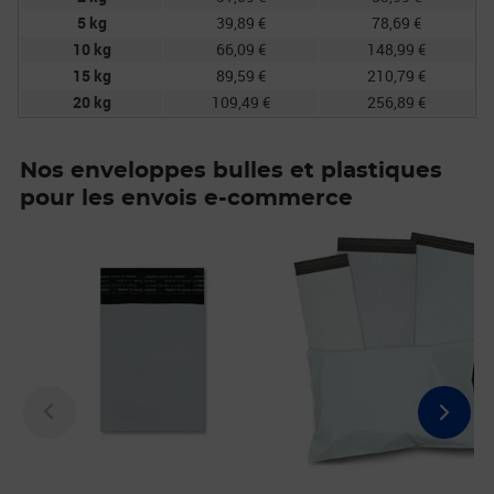
5 kg
39,89 €
78,69 €
10 kg
66,09 €
148,99 €
15 kg
89,59 €
210,79 €
20 kg
109,49 €
256,89 €
Nos enveloppes bulles et plastiques
pour les envois e-commerce
Prix barré 2,95€
Prix 2,68€
Prix 10,90€