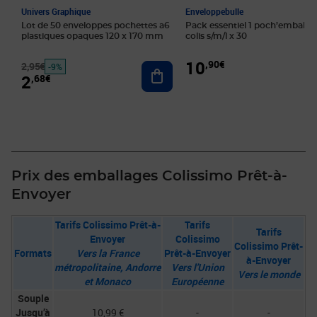
Univers Graphique
Enveloppebulle
Lot de 50 enveloppes pochettes a6
Pack essentiel 1 poch’emballa
plastiques opaques 120 x 170 mm
colis s/m/l x 30
10
,90€
2,95€
Ajouter au panier
-9%
2
,68€
Prix des emballages Colissimo Prêt-à-
Envoyer
Tarifs Colissimo Prêt-à-
Tarifs
Tarifs
Envoyer
Colissimo
Colissimo Prêt-
Formats
Vers la France
Prêt-à-Envoyer
à-Envoyer
métropolitaine, Andorre
Vers l'Union
Vers le monde
et Monaco
Européenne
Souple
Jusqu’à
10,99 €
-
-