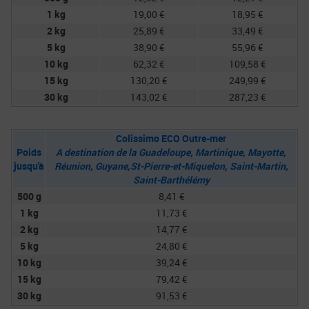
1 kg
19,00 €
18,95 €
2 kg
25,89 €
33,49 €
5 kg
38,90 €
55,96 €
10 kg
62,32 €
109,58 €
15 kg
130,20 €
249,99 €
30 kg
143,02 €
287,23 €
Colissimo ECO Outre-mer
Poids
A destination de la Guadeloupe, Martinique, Mayotte,
jusqu'à
Réunion, Guyane,St-Pierre-et-Miquelon, Saint-Martin,
Saint-Barthélémy
500 g
8,41 €
1 kg
11,73 €
2 kg
14,77 €
5 kg
24,80 €
10 kg
39,24 €
15 kg
79,42 €
30 kg
91,53 €