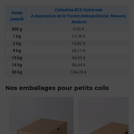
Colissimo ECO Outre-mer
Poids
A destination de la France métropolitaine, Monaco,
jusqu'à
Andorre
500 g
9,55 €
1 kg
13,30 €
2 kg
16,82 €
5 kg
28,17 €
10 kg
44,65 €
15 kg
90,44 €
30 kg
104,26 €
Nos emballages pour petits colis
Prix 26,40€
Prix 8,50€