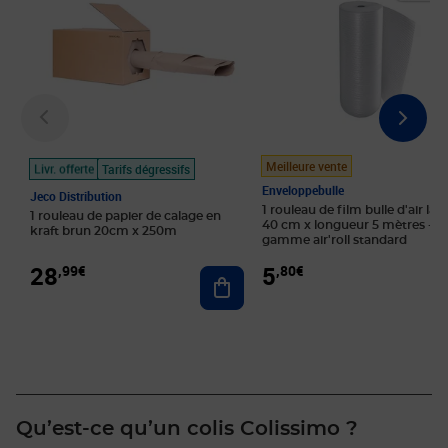
Meilleure vente
Livr. offerte
Tarifs dégressifs
Enveloppebulle
Jeco Distribution
1 rouleau de film bulle d'air lar
1 rouleau de papier de calage en
40 cm x longueur 5 mètres -
kraft brun 20cm x 250m
gamme air'roll standard
28
5
,99€
,80€
Ajouter au panier
Qu’est-ce qu’un colis Colissimo ?