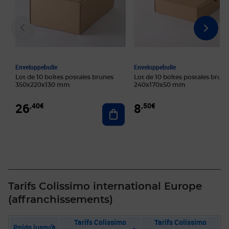
Enveloppebulle
Enveloppebulle
Lot de 10 boîtes postales brunes
Lot de 10 boîtes postales brune
350x220x130 mm
240x170x50 mm
26
8
,40€
,50€
Ajouter au panier
Tarifs Colissimo international Europe
(affranchissements)
Tarifs Colissimo
Tarifs Colissimo
Poids jusqu'à