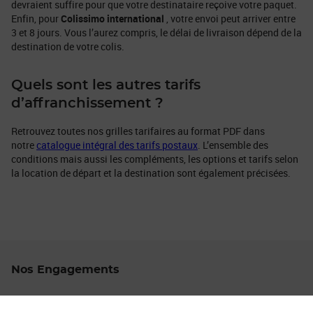
devraient suffire pour que votre destinataire reçoive votre paquet.
Enfin, pour
Colissimo international
, votre envoi peut arriver entre
3 et 8 jours. Vous l’aurez compris, le délai de livraison dépend de la
destination de votre colis.
Quels sont les autres tarifs
d’affranchissement ?
Retrouvez toutes nos grilles tarifaires au format PDF dans
notre
catalogue intégral des tarifs postaux
. L’ensemble des
conditions mais aussi les compléments, les options et tarifs selon
la location de départ et la destination sont également précisées.
Nos Engagements
Proche de vous