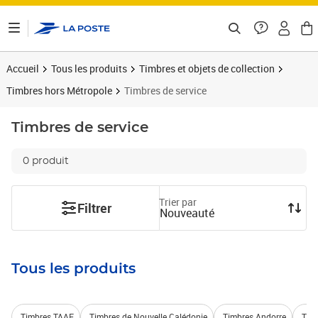
ontenu de la page
Accueil
Tous les produits
Timbres et objets de collection
Timbres hors Métropole
Timbres de service
Timbres de service
0 produit
Trier par
Filtrer
Nouveauté
Tous les produits
Timbres TAAF
Timbres de Nouvelle Calédonie
Timbres Andorre
Timb