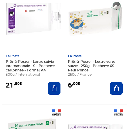
La Poste
La Poste
Prêt-à-Poster - Lettre suivie
Prêt-à-Poster - Lettre verte
internationale - S - Pochette
suivie - 250g - Pochette XS -
cartonnée - Format A4
Petit Prince
500g / International
250g / France
21
6
,50€
,00€
Ajouter au panier
Ajout
Prix 8,85€
Prix 16,65€