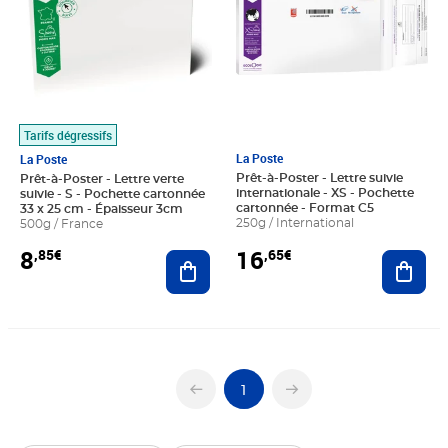
Tarifs dégressifs
La Poste
La Poste
Prêt-à-Poster - Lettre suivie
Prêt-à-Poster - Lettre verte
internationale - XS - Pochette
suivie - S - Pochette cartonnée
cartonnée - Format C5
33 x 25 cm - Épaisseur 3cm
250g / International
500g / France
16
8
,65€
,85€
Ajout
Ajouter au panier
1