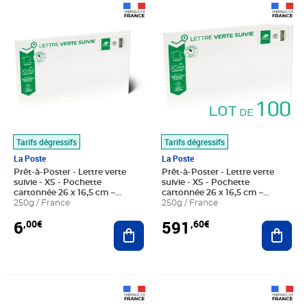
Prix 6,00€
Prix 591,60€
Tarifs dégressifs
Tarifs dégressifs
La Poste
La Poste
Prêt-à-Poster - Lettre verte
Prêt-à-Poster - Lettre verte
suivie - XS - Pochette
suivie - XS - Pochette
cartonnée 26 x 16,5 cm –
cartonnée 26 x 16,5 cm –
épaisseur 3 cm
250g / France
épaisseur 3 cm - Lot de 100
250g / France
6
591
,00€
,60€
Ajouter au panier
Ajout
Prix 21,50€
Prix 6,00€