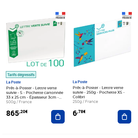
Prix 865,20€
Prix 6,78€
Tarifs dégressifs
La Poste
La Poste
Prêt-à-Poster - Lettre verte
Prêt-à-Poster - Lettre verte
suivie - 250g - Pochette XS -
suivie - S - Pochette cartonnée
Colibri
33 x 25 cm - Épaisseur 3cm -
250g / France
Lot de 100
500g / France
6
865
,78€
,20€
Ajout
Ajouter au panier