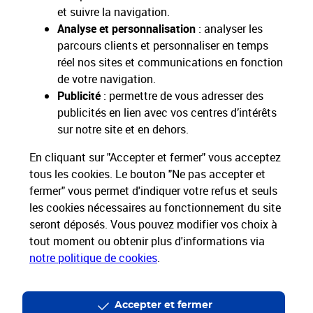
Toutes nos applications
Applications La Poste
et suivre la navigation.
Analyse et personnalisation
: analyser les
parcours clients et personnaliser en temps
réel nos sites et communications en fonction
de votre navigation.
Restons connectés
Publicité
: permettre de vous adresser des
publicités en lien avec vos centres d’intérêts
Nos Services
sur notre site et en dehors.
En cliquant sur "Accepter et fermer" vous acceptez
Nos Produits
tous les cookies. Le bouton "Ne pas accepter et
fermer" vous permet d'indiquer votre refus et seuls
Nos Tarifs
les cookies nécessaires au fonctionnement du site
seront déposés. Vous pouvez modifier vos choix à
tout moment ou obtenir plus d'informations via
La Poste vous accompagne
notre politique de cookies
.
Professionnels
Entreprises et Collectivités
La Poste Groupe
La Poste recrute
Accepter et fermer