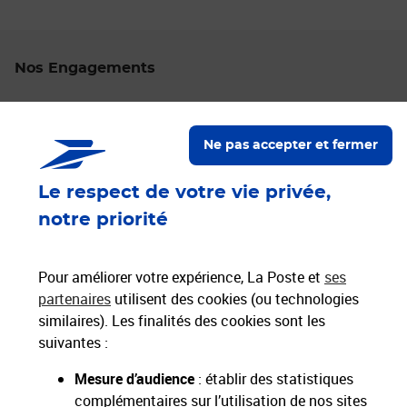
Nos Engagements
Proche de vous
Localiser un bureau de poste
Ne pas accepter et fermer
Le respect de votre vie privée,
Paiements 100% sécurisés
notre priorité
Livraison offerte dès 25€ d'achat
Hors livres et hors produits marketplace
Pour améliorer votre expérience, La Poste et
ses
partenaires
utilisent des cookies (ou technologies
similaires). Les finalités des cookies sont les
Nos engagements
suivantes :
sociétaux et environnementaux
Mesure d’audience
: établir des statistiques
complémentaires sur l’utilisation de nos sites