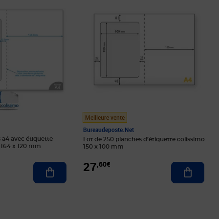
Meilleure vente
Bureaudeposte.net
 a4 avec étiquette
Lot de 250 planches d’étiquette colissimo
e 164 x 120 mm
150 x 100 mm
27
,60€
Ajouter 
Ajouter au panier