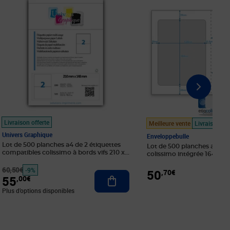
Livraison offerte
Meilleure vente
Livraison off
Univers Graphique
Enveloppebulle
Lot de 500 planches a4 de 2 étiquettes
Lot de 500 planches a4 ave
compatibles colissimo à bords vifs 210 x
colissimo intégrée 164 x 
148 mm en papier blanc 70g/m²
multifonction
60,50€
-9%
50
,70€
au panier
Ajouter au panier
55
,00€
Plus d’options disponibles