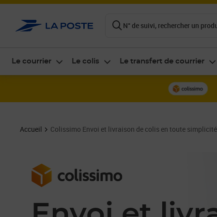
ontenu de la page
N° de suivi, rechercher un produi
Le courrier
Le colis
Le transfert de courrier
Accueil
Colissimo Envoi et livraison de colis en toute simplicité
Envoi et livr