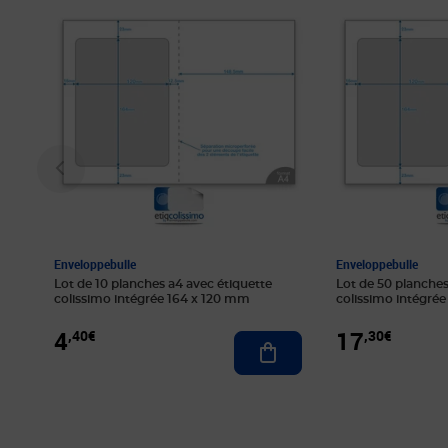
Enveloppebulle
Enveloppebulle
Lot de 10 planches a4 avec étiquette
Lot de 50 planches
colissimo intégrée 164 x 120 mm
colissimo intégré
4
17
,40€
,30€
Ajouter au panier