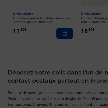
Enveloppebulle
Enveloppebulle
Lot de 5 cartons adaptables varia x-pack
Lot de 25 Boîtes p
3 format 305x235x105 mm
150x150x60 mm
11
18
,90€
,80€
Ajouter au panier
Déposez votre colis dans l'un de 
contact postaux partout en Franc
Bureaux de poste, agences postales communales, commerç
Pickup… avec notre vaste réseau de plus de 26 000 points 
territoire, vous trouverez toujours un lieu de dépôt à pro