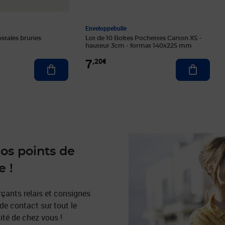
Enveloppebulle
ostales brunes
Lot de 10 Boîtes Pochettes Carton XS -
hauteur 3cm - format 140x225 mm
7
,20€
Ajouter au panier
Ajouter 
nos points de
e !
ants relais et consignes
de contact sur tout le
ximité de chez vous !