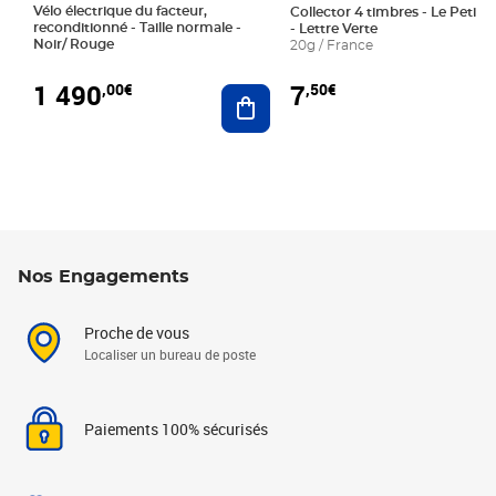
Vélo électrique du facteur,
Collector 4 timbres - Le Petit P
reconditionné - Taille normale -
- Lettre Verte
Noir/ Rouge
20g / France
1 490
7
,00€
,50€
Ajouter au panier
Nos Engagements
Proche de vous
Localiser un bureau de poste
Paiements 100% sécurisés