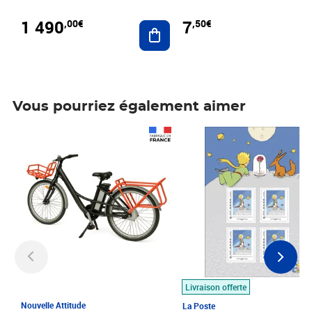
1 490
7
,00€
,50€
Ajouter au panier
Vous pourriez également aimer
Prix 1 490,00€
Prix 7,50€
Livraison offerte
Nouvelle Attitude
La Poste