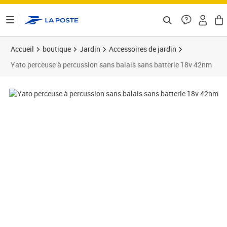
ontenu de la page
Accueil
boutique
Jardin
Accessoires de jardin
Yato perceuse à percussion sans balais sans batterie 18v 42nm
Prix 101,48€