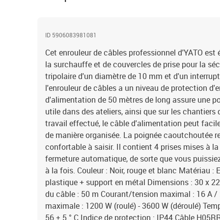
ID 5906083981081
Cet enrouleur de câbles professionnel d'YATO est 
la surchauffe et de couvercles de prise pour la séc
tripolaire d'un diamètre de 10 mm et d'un interrup
l'enrouleur de câbles a un niveau de protection d'e
d'alimentation de 50 mètres de long assure une po
utile dans des ateliers, ainsi que sur les chantiers
travail effectué, le câble d'alimentation peut fac
de manière organisée. La poignée caoutchoutée ren
confortable à saisir. Il contient 4 prises mises à l
fermeture automatique, de sorte que vous puissiez
à la fois. Couleur : Noir, rouge et blanc Matériau :
plastique + support en métal Dimensions : 30 x 22
du câble : 50 m Courant/tension maximal : 16 A /
maximale : 1200 W (roulé) - 3600 W (déroulé) Tem
56 ± 5 ° C Indice de protection : IP44 Câble H05R