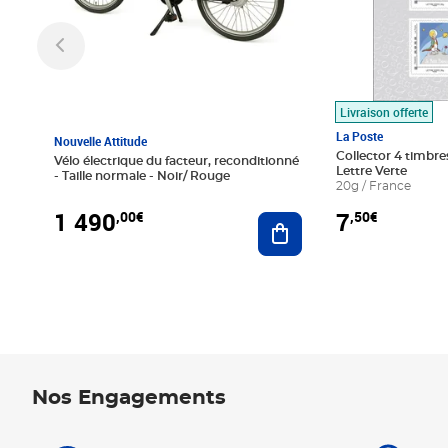
Livraison offerte
La Poste
Nouvelle Attitude
Collector 4 timbres
Vélo électrique du facteur, reconditionné
Lettre Verte
- Taille normale - Noir/ Rouge
20g / France
1 490
7
,00€
,50€
Ajouter au panier
Nos Engagements