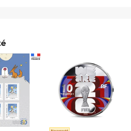
té
Prix 148,00€
Nouveauté