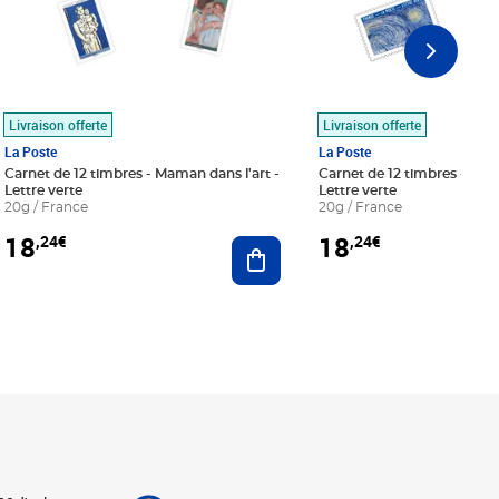
Livraison offerte
Livraison offerte
La Poste
La Poste
Carnet de 12 timbres - Maman dans l'art -
Carnet de 12 timbres - Le bl
Lettre verte
Lettre verte
20g / France
20g / France
18
18
,24€
,24€
r au panier
Ajouter au panier