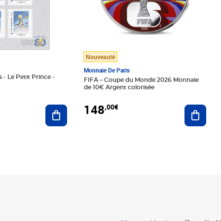
Nouveauté
Monnaie De Paris
 - Le Petit Prince -
FIFA – Coupe du Monde 2026 Monnaie
de 10€ Argent colorisée
148
,00€
Ajouter au panier
Ajoute