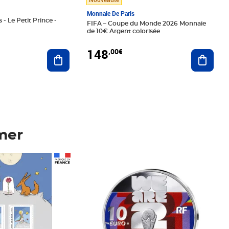
Monnaie De Paris
 - Le Petit Prince -
FIFA – Coupe du Monde 2026 Monnaie
de 10€ Argent colorisée
148
,00€
Ajouter au panier
Ajoute
mer
Prix 148,00€