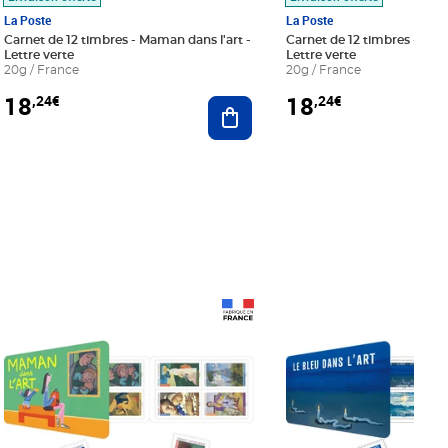
La Poste
La Poste
Carnet de 12 timbres - Maman dans l'art -
Carnet de 12 timbres - Le bl
Lettre verte
Lettre verte
20g / France
20g / France
18
18
,24€
,24€
r au panier
Ajouter au panier
Prix 18,24€
Prix 18,24€