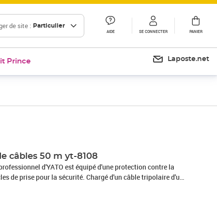
er de site :
Particulier
AIDE
SE CONNECTER
PANIER
Laposte.net
it Prince
Prix 160,25€
de câbles 50 m yt-8108
professionnel d'YATO est équipé d'une protection contre la
es de prise pour la sécurité. Chargé d'un câble tripolaire d'un
n interrupteur thermique de sécurité, l'enrouleur de câbles a
d'entrée de IP44. Le câble d'alimentation de 50 mètres de long
ement étendue et utile dans des ateliers, ainsi que sur les