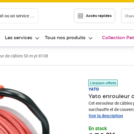
t ou un service ....
Chang
Accès rapides
Les services
Tous nos produits
Collection Pet
ur de câbles 50 m yt-8108
Prix 158,21€
Livraison offerte
YATO
Yato enrouleur 
Cet enrouleur de câbles 
surchauffe et de couvercl
diamètre de 10 mm et d'u
Voir la description
un niveau de protection 
En stock
assure une portée relativ