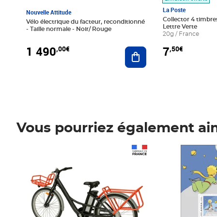
La Poste
Nouvelle Attitude
Collector 4 timbres
Vélo électrique du facteur, reconditionné
Lettre Verte
- Taille normale - Noir/ Rouge
20g / France
1 490
7
,00€
,50€
Ajouter au panier
Vous pourriez également ai
Prix 1 490,00€
Prix 7,50€