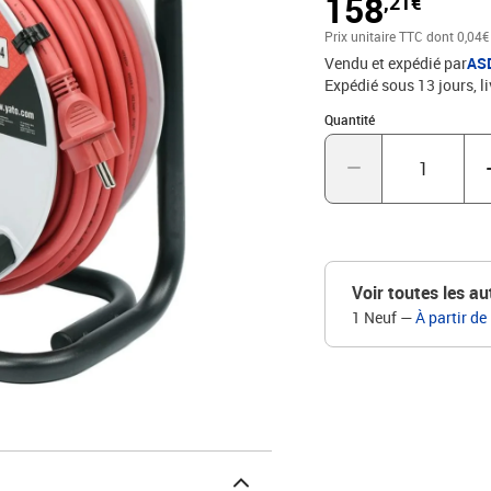
158
,21€
chantiers de construction
facilement être rembobi
Prix unitaire TTC
dont 0,04€
rend l'enrouleur facile et
Vendu et expédié par
AS
des couvercles à fermet
Expédié sous 13 jours
l
plusieurs appareils à la 
poignée en plastique + s
Quantité : 1
Quantité
Longueur du câble : 50 
maximale : 1200 W (roul
° C Indice de protection
français (mises à la ter
protection supplémenta
Voir toutes les au
1 Neuf
—
À partir de