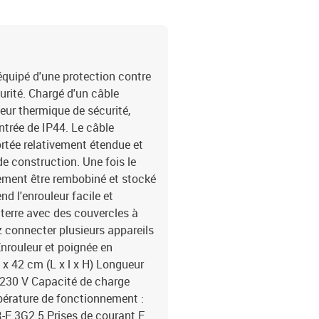
équipé d'une protection contre
urité. Chargé d'un câble
teur thermique de sécurité,
ntrée de IP44. Le câble
rtée relativement étendue et
 de construction. Une fois le
ilement être rembobiné et stocké
d l'enrouleur facile et
a terre avec des couvercles à
 connecter plusieurs appareils
 Enrouleur et poignée en
 x 42 cm (L x l x H) Longueur
 230 V Capacité de charge
pérature de fonctionnement :
R-F 3G2.5 Prises de courant E