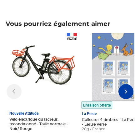
Vous pourriez également aimer
Prix 1 490,00€
Prix 7,50€
Livraison offerte
Nouvelle Attitude
La Poste
Vélo électrique du facteur,
Collector 4 timbres - Le Petit P
reconditionné - Taille normale -
- Lettre Verte
Noir/ Rouge
20g / France