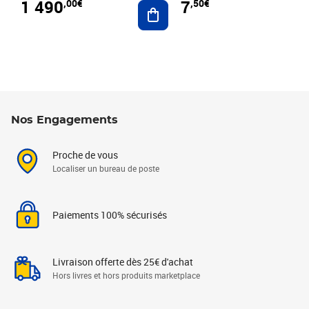
1 490
7
,00€
,50€
Ajouter au panier
Nos Engagements
Proche de vous
Localiser un bureau de poste
Paiements 100% sécurisés
Livraison offerte dès 25€ d'achat
Hors livres et hors produits marketplace