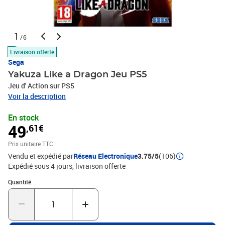
1
/6
Livraison offerte
Sega
Yakuza Like a Dragon Jeu PS5
Jeu d' Action sur PS5
Voir la description
En stock
49
,61€
Prix unitaire TTC
Vendu et expédié par
Réseau Electronique
3.75/5
(106)
Expédié sous 4 jours
livraison offerte
Quantité : 1
Quantité