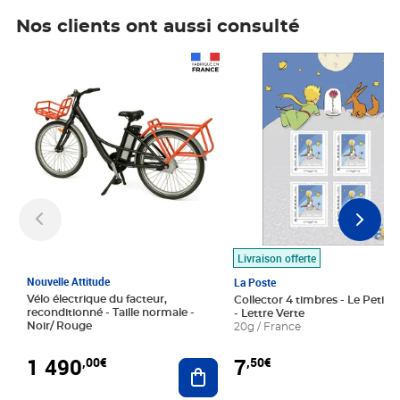
Nos clients ont aussi consulté
Prix 1 490,00€
Prix 7,50€
Livraison offerte
Nouvelle Attitude
La Poste
Vélo électrique du facteur,
Collector 4 timbres - Le Petit P
reconditionné - Taille normale -
- Lettre Verte
Noir/ Rouge
20g / France
1 490
7
,00€
,50€
Ajouter au panier