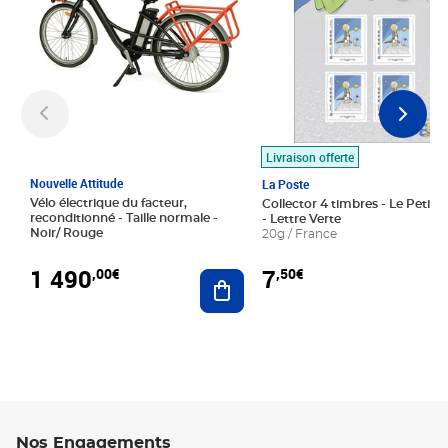
Livraison offerte
Nouvelle Attitude
La Poste
Vélo électrique du facteur,
Collector 4 timbres - Le Petit P
reconditionné - Taille normale -
- Lettre Verte
Noir/ Rouge
20g / France
1 490
7
,00€
,50€
Ajouter au panier
Nos Engagements