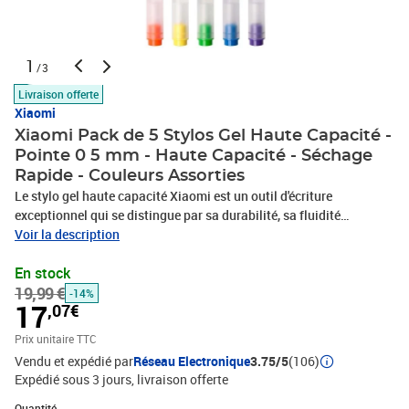
1
/3
Livraison offerte
Xiaomi
Xiaomi Pack de 5 Stylos Gel Haute Capacité -
Pointe 0 5 mm - Haute Capacité - Séchage
Rapide - Couleurs Assorties
Le stylo gel haute capacité Xiaomi est un outil d'écriture
exceptionnel qui se distingue par sa durabilité, sa fluidité
d'écriture et son design ergonomique. Avec une encre à séchage
Voir la description
rapide et un débit constant, ce stylo est parfait pour un usage
En stock
quotidien. De plus, sa structure est conçue pour offrir une
19,99 €
expérience confortable et efficace, et elle comprend 5 couleurs
-14%
17
,07€
différentes : orange, jaune, vert, bleu et lilas.Durabilité quatre fois
supérieure.Grâce à son système de stockage d'encre à injection
Prix unitaire TTC
directe, le Mi High-capacité Gel Pen offre une capacité d'écriture
Vendu et expédié par
Réseau Electronique
3.75/5
(106)
allant jusqu'à 1600 mètres de lignes soit jusqu'à 180 000
Expédié sous 3 jours
livraison offerte
caractères. Cela en fait une option quatre fois plus durable qu'un
Quantité : 1
stylo gel classique, idéal pour ceux qui ont besoin de
Quantité