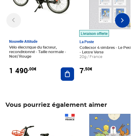
Livraison offerte
Nouvelle Attitude
La Poste
Vélo électrique du facteur,
Collector 4 timbres - Le Petit P
reconditionné - Taille normale -
- Lettre Verte
Noir/ Rouge
20g / France
1 490
7
,00€
,50€
Ajouter au panier
Vous pourriez également aimer
Prix 1 490,00€
Prix 7,50€