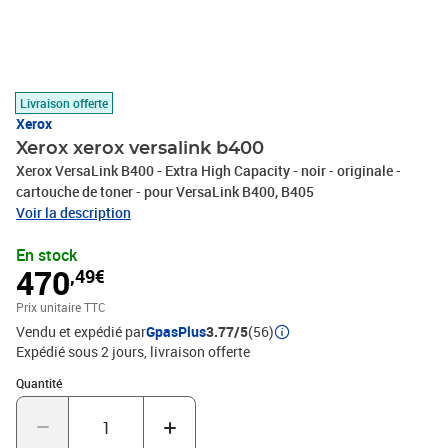
Livraison offerte
Xerox
Xerox xerox versalink b400
Xerox VersaLink B400 - Extra High Capacity - noir - originale -
cartouche de toner - pour VersaLink B400, B405
Voir la description
En stock
470
,49€
Prix unitaire TTC
Vendu et expédié par
GpasPlus
3.77/5
(56)
Expédié sous 2 jours
livraison offerte
Quantité : 1
Quantité