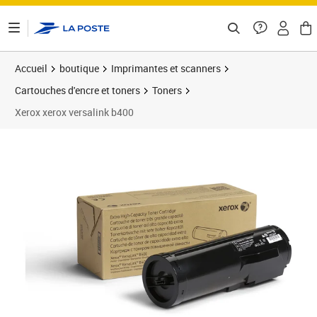
ontenu de la page
Accueil
boutique
Imprimantes et scanners
Cartouches d'encre et toners
Toners
Xerox xerox versalink b400
Prix 470,49€
Prix b
Prix 4
Prix 4
Prix 5