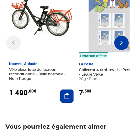
Livraison offerte
Nouvelle Attitude
La Poste
Vélo électrique du facteur,
Collector 4 timbres - Le Petit P
reconditionné - Taille normale -
- Lettre Verte
Noir/ Rouge
20g / France
1 490
7
,00€
,50€
Ajouter au panier
Vous pourriez également aimer