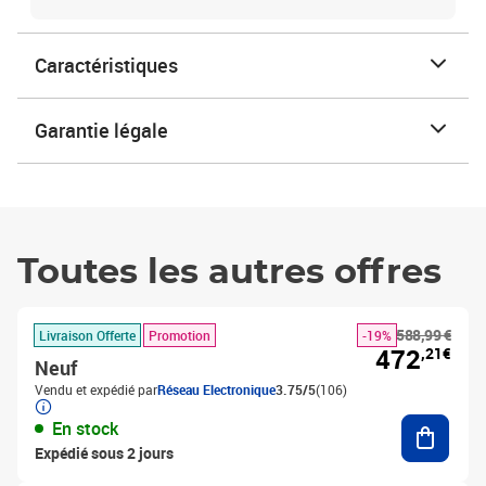
Caractéristiques
Garantie légale
Toutes les autres offres
588,99 €
Livraison Offerte
Promotion
-19%
472
,21€
Neuf
Vendu et expédié par
Réseau Electronique
3.75/5
(106)
Ajouter
En stock
Expédié sous 2 jours