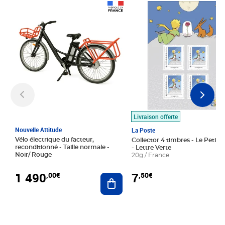
Prix 1 490,00€
Prix 7,50€
Livraison offerte
Nouvelle Attitude
La Poste
Vélo électrique du facteur,
Collector 4 timbres - Le Petit P
reconditionné - Taille normale -
- Lettre Verte
Noir/ Rouge
20g / France
1 490
7
,00€
,50€
Ajouter au panier