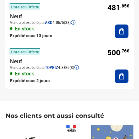
481
,85€
Livraison Offerte
Neuf
Vendu et expédié par
ASD
4.05/5
(38)
Ajouter
En stock
Expédié sous 13 jours
500
,76€
Livraison Offerte
Neuf
Vendu et expédié par
TOPBIZ
4.88/5
(8)
Ajouter
En stock
Expédié sous 2 jours
Nos clients ont aussi consulté
Prix 1 490,00€
Prix 7,50€