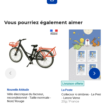
Vous pourriez également aimer
Prix 1 490,00€
Prix 7,50€
Livraison offerte
Nouvelle Attitude
La Poste
Vélo électrique du facteur,
Collector 4 timbres - Le Petit P
reconditionné - Taille normale -
- Lettre Verte
Noir/ Rouge
20g / France