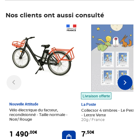
Nos clients ont aussi consulté
Prix 1 490,00€
Prix 7,50€
Livraison offerte
Nouvelle Attitude
La Poste
Vélo électrique du facteur,
Collector 4 timbres - Le Petit P
reconditionné - Taille normale -
- Lettre Verte
Noir/ Rouge
20g / France
1 490
7
,00€
,50€
Ajouter au panier