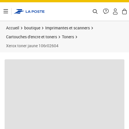
ontenu de la page
Accueil
boutique
Imprimantes et scanners
Cartouches d'encre et toners
Toners
Xerox toner jaune 106r02604
Prix barré 542,99 €
Prix 372,56€