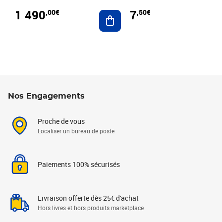
1 490
7
,00€
,50€
Ajouter au panier
Nos Engagements
Proche de vous
Localiser un bureau de poste
Paiements 100% sécurisés
Livraison offerte dès 25€ d'achat
Hors livres et hors produits marketplace