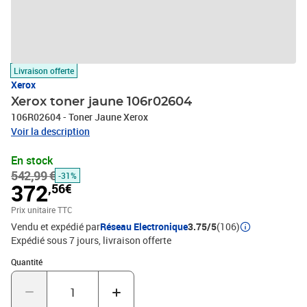
Livraison offerte
Xerox
Xerox toner jaune 106r02604
106R02604 - Toner Jaune Xerox
Voir la description
En stock
542,99 €
-31%
372
,56€
Prix unitaire TTC
Vendu et expédié par
Réseau Electronique
3.75/5
(106)
Expédié sous 7 jours
livraison offerte
Quantité : 1
Quantité