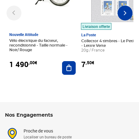
Livraison offerte
Nouvelle Attitude
La Poste
Vélo électrique du facteur,
Collector 4 timbres - Le Petit P
reconditionné - Taille normale -
- Lettre Verte
Noir/ Rouge
20g / France
1 490
7
,00€
,50€
Ajouter au panier
Nos Engagements
Proche de vous
Localiser un bureau de poste