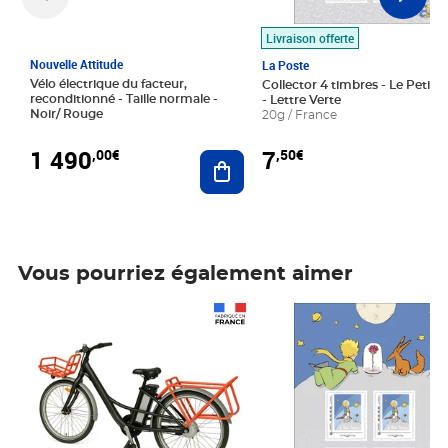
Livraison offerte
Nouvelle Attitude
La Poste
Vélo électrique du facteur,
Collector 4 timbres - Le Petit P
reconditionné - Taille normale -
- Lettre Verte
Noir/ Rouge
20g / France
1 490
7
,00€
,50€
Ajouter au panier
Vous pourriez également aimer
Prix 1 490,00€
Prix 7,50€