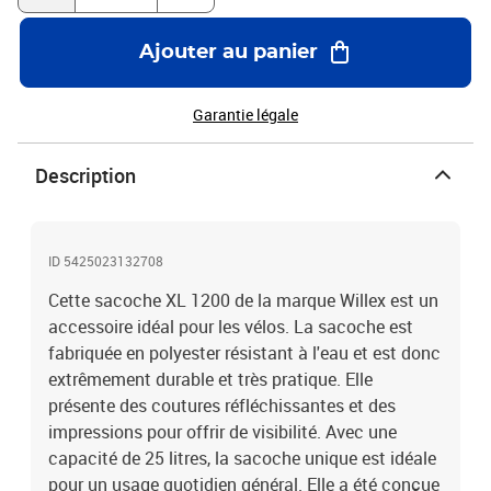
Bandoulière amovible et réglable Avec poches intérieures pour
garder d'objets de valeur et petits crochets pour les clés Attaches à
Ajouter au panier
crochets et boucles Coutures et impressions réfléchissantes
Parties d'extension avec fermeture éclair Avec poche latérale avant
à fermeture éclair Facile à monter Comprend une housse de pluie
Garantie légale
gratuite avec réflexion Wilex Matériel: Polyester: 100%
Description
ID 5425023132708
Cette sacoche XL 1200 de la marque Willex est un
accessoire idéal pour les vélos. La sacoche est
fabriquée en polyester résistant à l'eau et est donc
extrêmement durable et très pratique. Elle
présente des coutures réfléchissantes et des
impressions pour offrir de visibilité. Avec une
capacité de 25 litres, la sacoche unique est idéale
pour un usage quotidien général. Elle a été conçue