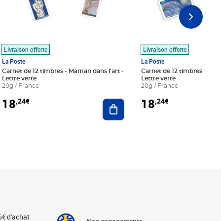
Livraison offerte
Livraison offerte
La Poste
La Poste
Carnet de 12 timbres - Maman dans l'art -
Carnet de 12 timbres - Le bl
Lettre verte
Lettre verte
20g / France
20g / France
18
18
,24€
,24€
r au panier
Ajouter au panier
5€ d'achat