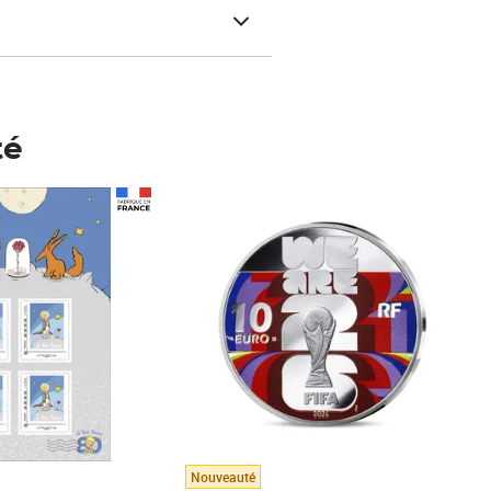
té
Prix 148,00€
Nouveauté