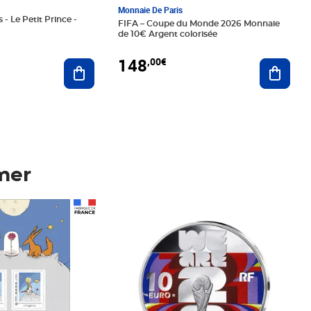
Monnaie De Paris
 - Le Petit Prince -
FIFA – Coupe du Monde 2026 Monnaie
de 10€ Argent colorisée
148
,00€
Ajouter au panier
Ajoute
mer
Prix 148,00€