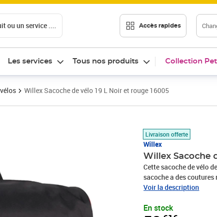
t ou un service ....
Chang
Accès rapides
Les services
Tous nos produits
Collection Pet
 vélos
Willex Sacoche de vélo 19 L Noir et rouge 16005
Prix 58,61€
Livraison offerte
Willex
Willex Sacoche d
Cette sacoche de vélo de
sacoche a des coutures r
Avec une capacité de 19 
Voir la description
a une poche intérieure p
En stock
également équipée des a