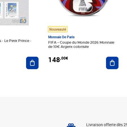
Nouveauté
Monnaie De Paris
 - Le Petit Prince -
FIFA – Coupe du Monde 2026 Monnaie
de 10€ Argent colorisée
148
,00€
Ajouter au panier
Ajoute
Livraison offerte dès 2