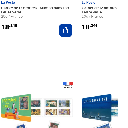
La Poste
La Poste
Carnet de 12 timbres - Maman dans l'art -
Carnet de 12 timbres - Le bl
Lettre verte
Lettre verte
20g / France
20g / France
18
18
,24€
,24€
r au panier
Ajouter au panier
Prix 18,24€
Prix 18,24€