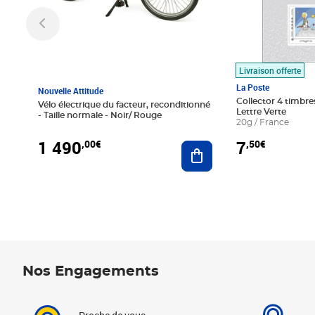
Livraison offerte
La Poste
Nouvelle Attitude
Collector 4 timbres
Vélo électrique du facteur, reconditionné
Lettre Verte
- Taille normale - Noir/ Rouge
20g / France
1 490
7
,00€
,50€
Ajouter au panier
Nos Engagements