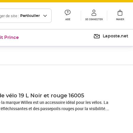
er de site :
Particulier
AIDE
SE CONNECTER
PANIER
Laposte.net
it Prince
e vélo 19 L Noir et rouge 16005
 la marque Willex est un accessoire idéal pour les vélos. La
éfléchissantes et des passepoils rouges pour la visibilité.
litres, cette sacoche est idéale pour un usage quotidien. Elle
ratique et une poche avant avec fermeture éclair. Elle est
ttaches auto-agrippantes, cette sacoche est donc très facile