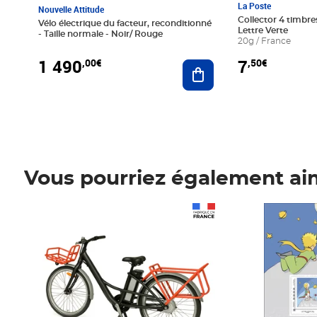
La Poste
Nouvelle Attitude
Collector 4 timbres
Vélo électrique du facteur, reconditionné
Lettre Verte
- Taille normale - Noir/ Rouge
20g / France
1 490
7
,00€
,50€
Ajouter au panier
Vous pourriez également ai
Prix 1 490,00€
Prix 7,50€