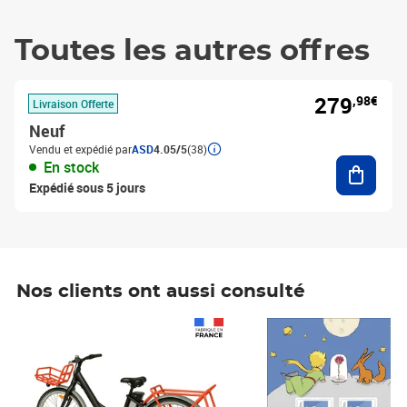
Toutes les autres offres
279
,98€
Livraison Offerte
Neuf
Vendu et expédié par
ASD
4.05/5
(38)
Ajouter
En stock
Expédié sous 5 jours
Nos clients ont aussi consulté
Prix 1 490,00€
Prix 7,50€