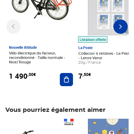
Livraison offerte
Nouvelle Attitude
La Poste
Vélo électrique du facteur,
Collector 4 timbres - Le Petit P
reconditionné - Taille normale -
- Lettre Verte
Noir/ Rouge
20g / France
1 490
7
,00€
,50€
Ajouter au panier
Vous pourriez également aimer
Prix 1 490,00€
Prix 7,50€