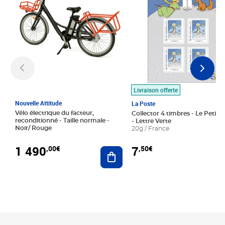
Livraison offerte
Nouvelle Attitude
La Poste
Vélo électrique du facteur,
Collector 4 timbres - Le Petit P
reconditionné - Taille normale -
- Lettre Verte
Noir/ Rouge
20g / France
1 490
7
,00€
,50€
Ajouter au panier