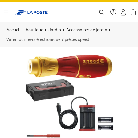
ontenu de la page
Accueil
boutique
Jardin
Accessoires de jardin
Wiha tournevis électronique 7 pièces speed
Prix barré 328,99 €
Prix 222,27€
Prix 2