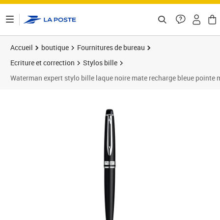
ontenu de la page
Accueil
boutique
Fournitures de bureau
Ecriture et correction
Stylos bille
Waterman expert stylo bille laque noire mate recharge bleue pointe
Prix 201,36€