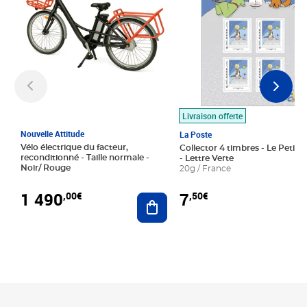
Livraison offerte
Nouvelle Attitude
La Poste
Vélo électrique du facteur,
Collector 4 timbres - Le Petit P
reconditionné - Taille normale -
- Lettre Verte
Noir/ Rouge
20g / France
1 490
7
,00€
,50€
Ajouter au panier