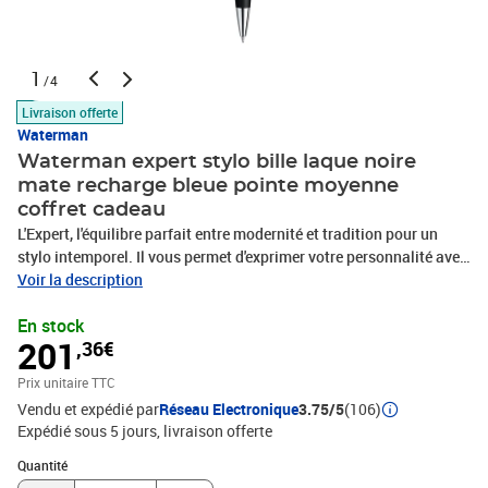
1
/4
Livraison offerte
Waterman
Waterman expert stylo bille laque noire
mate recharge bleue pointe moyenne
coffret cadeau
L'Expert, l'équilibre parfait entre modernité et tradition pour un
stylo intemporel. Il vous permet d'exprimer votre personnalité avec
raffinement. Fabriquée main en France, la collection est composée
Voir la description
de stylos aux finitions modernes et retravaillées ainsi que de
En stock
matériaux exquis dont des laques riches et intenses. Code Produit
201
,36€
: S0951900 Code EAN : 3501170951903 Marque : Waterman
Produit : EXPERT Fabriqué en France - Made in France
Prix unitaire TTC
Vendu et expédié par
Réseau Electronique
3.75/5
(106)
Expédié sous 5 jours
livraison offerte
Quantité : 1
Quantité