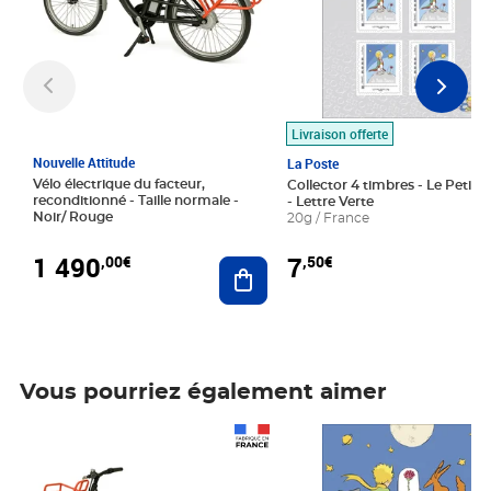
Livraison offerte
Nouvelle Attitude
La Poste
Vélo électrique du facteur,
Collector 4 timbres - Le Petit P
reconditionné - Taille normale -
- Lettre Verte
Noir/ Rouge
20g / France
1 490
7
,00€
,50€
Ajouter au panier
Vous pourriez également aimer
Prix 1 490,00€
Prix 7,50€