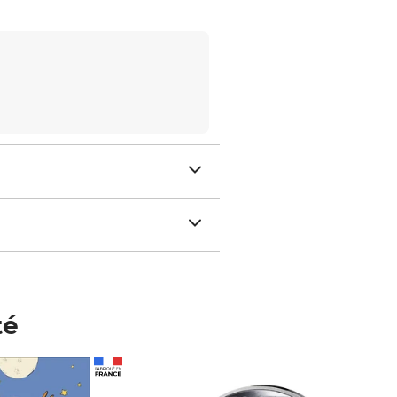
té
Prix 148,00€