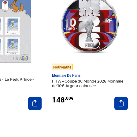
Nouveauté
Monnaie De Paris
 - Le Petit Prince -
FIFA – Coupe du Monde 2026 Monnaie
de 10€ Argent colorisée
148
,00€
Ajouter au panier
Ajoute