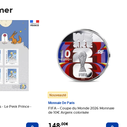
mer
Prix 148,00€
Nouveauté
Monnaie De Paris
 - Le Petit Prince -
FIFA – Coupe du Monde 2026 Monnaie
de 10€ Argent colorisée
148
,00€
Ajouter au panier
Ajoute