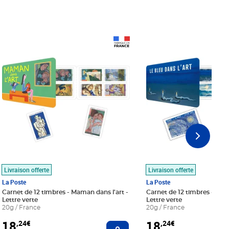
Prix 18,24€
Prix 18,24€
Livraison offerte
Livraison offerte
La Poste
La Poste
Carnet de 12 timbres - Maman dans l'art -
Carnet de 12 timbres - Le bl
Lettre verte
Lettre verte
20g / France
20g / France
18
18
,24€
,24€
r au panier
Ajouter au panier