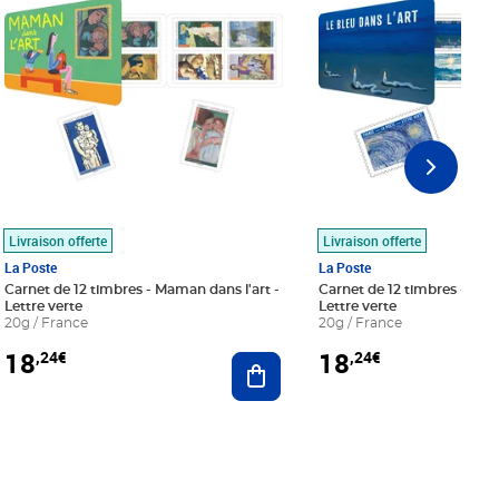
Livraison offerte
Livraison offerte
La Poste
La Poste
Carnet de 12 timbres - Maman dans l'art -
Carnet de 12 timbres - Le bl
Lettre verte
Lettre verte
20g / France
20g / France
18
18
,24€
,24€
r au panier
Ajouter au panier