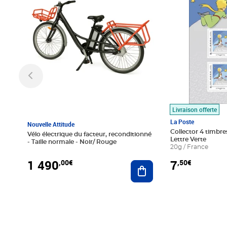
Livraison offerte
La Poste
Nouvelle Attitude
Collector 4 timbres
Vélo électrique du facteur, reconditionné
Lettre Verte
- Taille normale - Noir/ Rouge
20g / France
1 490
7
,00€
,50€
Ajouter au panier