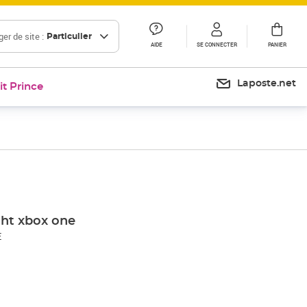
er de site :
Particulier
AIDE
SE CONNECTER
PANIER
Laposte.net
it Prince
ght xbox one
E