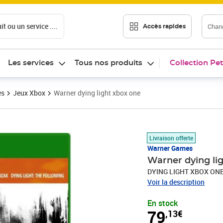
t ou un service ....
Chang
Accès rapides
Les services
Tous nos produits
Collection Pet
es
Jeux Xbox
Warner dying light xbox one
Prix 79,13€
Livraison offerte
Warner Games
Warner dying li
DYING LIGHT XBOX ON
Voir la description
En stock
79
,13€