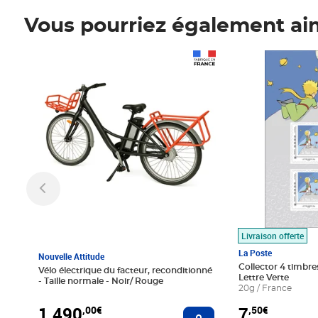
Vous pourriez également ai
Prix 1 490,00€
Prix 7,50€
Livraison offerte
La Poste
Nouvelle Attitude
Collector 4 timbres
Vélo électrique du facteur, reconditionné
Lettre Verte
- Taille normale - Noir/ Rouge
20g / France
1 490
7
,00€
,50€
Ajouter au panier