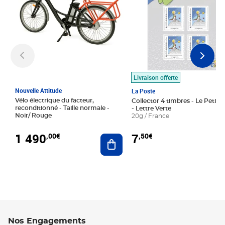
Livraison offerte
Nouvelle Attitude
La Poste
Vélo électrique du facteur,
Collector 4 timbres - Le Petit P
reconditionné - Taille normale -
- Lettre Verte
Noir/ Rouge
20g / France
1 490
7
,00€
,50€
Ajouter au panier
Nos Engagements