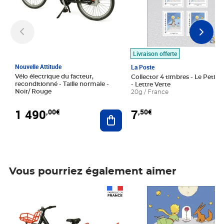
Livraison offerte
Nouvelle Attitude
La Poste
Vélo électrique du facteur,
Collector 4 timbres - Le Petit P
reconditionné - Taille normale -
- Lettre Verte
Noir/ Rouge
20g / France
1 490
7
,00€
,50€
Ajouter au panier
Vous pourriez également aimer
Prix 1 490,00€
Prix 7,50€