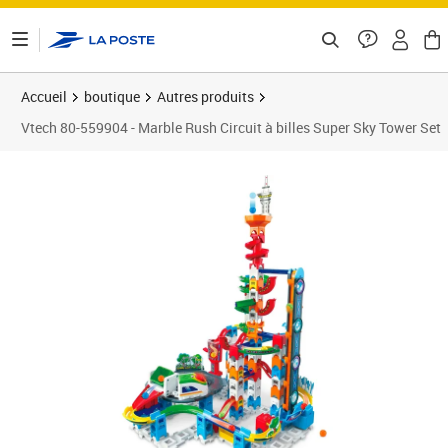
ontenu de la page
Accueil
boutique
Autres produits
Vtech 80-559904 - Marble Rush Circuit à billes Super Sky Tower Set
Prix 80,15€