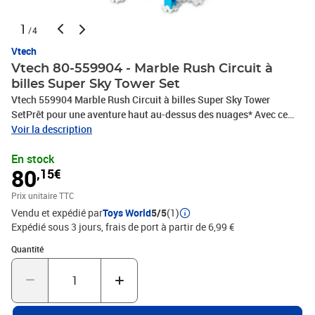
1
/4
Vtech
Vtech 80-559904 - Marble Rush Circuit à
billes Super Sky Tower Set
Vtech 559904 Marble Rush Circuit à billes Super Sky Tower
SetPrêt pour une aventure haut au-dessus des nuages* Avec ce
set, les MarBalls filent à une vitesse époustouflante dans les
Voir la description
virages serrés et sur les ponts... Les MarBalls peuvent être roulées
En stock
dans le wagon de marchandises du train motorisé pour être
80
,15€
transportées vers une autre section du circuit. Le tapis roulant
électronique des MarBalls peut être réglé à différents angles et
Prix unitaire TTC
transporte les MarBalls jusqu'au niveau suivant. Le chargeur en
Vendu et expédié par
Toys World
5/5
(1)
zigzag permet de faire rouler les MarBalls dans le wagon de
Expédié sous 3 jours, frais de port à partir de 6,99 €
marchandises. Cet ensemble offre d'innombrables possibilités de
construction et de parcours avec des virages, des rampes, des
Quantité : 1
Quantité
passages secrets et bien plus encore. À partir de 4 ans