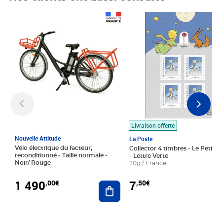
Prix 1 490,00€
Prix 7,50€
Livraison offerte
Nouvelle Attitude
La Poste
Vélo électrique du facteur,
Collector 4 timbres - Le Petit P
reconditionné - Taille normale -
- Lettre Verte
Noir/ Rouge
20g / France
1 490
7
,00€
,50€
Ajouter au panier