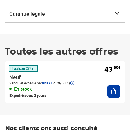
Garantie légale
Toutes les autres offres
43
,99€
Livraison Offerte
Neuf
Vendu et expédié par
vidaXL
2.79/5
(14)
Ajouter
En stock
Expédié sous 3 jours
Nos clients ont aussi consulté