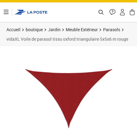
ontenu de la page
Accueil
boutique
Jardin
Meuble Extérieur
Parasols
vidaXL Voile de parasol tissu oxford triangulaire 5x5x6 m rouge
Prix 43,69€
Prix 4