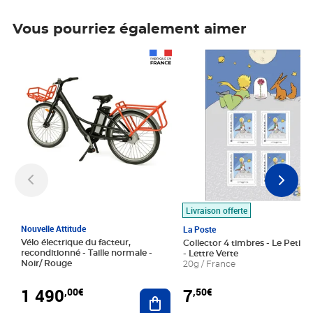
Vous pourriez également aimer
Prix 1 490,00€
Prix 7,50€
Livraison offerte
Nouvelle Attitude
La Poste
Vélo électrique du facteur,
Collector 4 timbres - Le Petit P
reconditionné - Taille normale -
- Lettre Verte
Noir/ Rouge
20g / France
1 490
7
,00€
,50€
Ajouter au panier