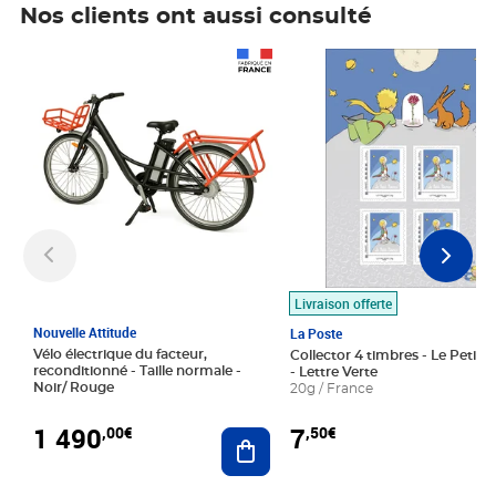
Nos clients ont aussi consulté
Prix 1 490,00€
Prix 7,50€
Livraison offerte
Nouvelle Attitude
La Poste
Vélo électrique du facteur,
Collector 4 timbres - Le Petit P
reconditionné - Taille normale -
- Lettre Verte
Noir/ Rouge
20g / France
1 490
7
,00€
,50€
Ajouter au panier