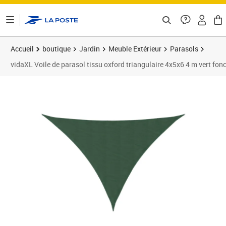
ontenu de la page
Accueil
boutique
Jardin
Meuble Extérieur
Parasols
vidaXL Voile de parasol tissu oxford triangulaire 4x5x6 4 m vert fon
Prix barré 37,99 €
Prix 33,40€
Prix 3