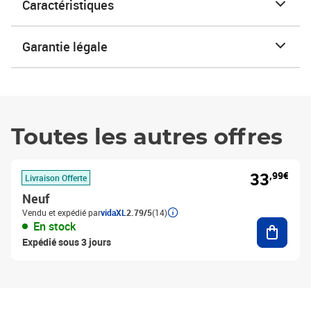
Caractéristiques
Garantie légale
Toutes les autres offres
33
,99€
Livraison Offerte
Neuf
Vendu et expédié par
vidaXL
2.79/5
(14)
Ajouter
En stock
Expédié sous 3 jours