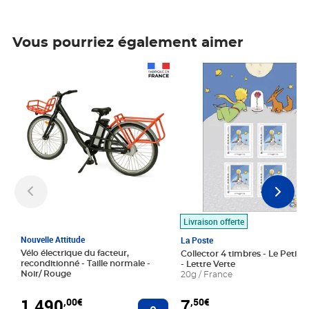
Vous pourriez également aimer
Prix 1 490,00€
Prix 7,50€
Livraison offerte
Nouvelle Attitude
La Poste
Vélo électrique du facteur,
Collector 4 timbres - Le Petit P
reconditionné - Taille normale -
- Lettre Verte
Noir/ Rouge
20g / France
1 490
7
,00€
,50€
Ajouter au panier