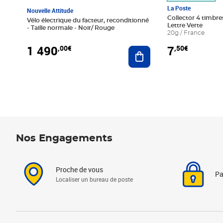
La Poste
Nouvelle Attitude
Collector 4 timbres
Vélo électrique du facteur, reconditionné
Lettre Verte
- Taille normale - Noir/ Rouge
20g / France
1 490
7
,00€
,50€
Ajouter au panier
Nos Engagements
Proche de vous
Pa
Localiser un bureau de poste