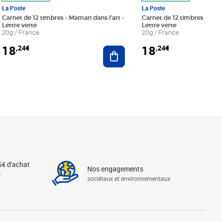
La Poste
La Poste
Carnet de 12 timbres - Maman dans l'art -
Carnet de 12 timbres - Le bl
Lettre verte
Lettre verte
20g / France
20g / France
18
18
,24€
,24€
r au panier
Ajouter au panier
5€ d'achat
Nos engagements
s
sociétaux et environnementaux
Linkedin
Instagram
X
Tiktok
Facebook
Youtube
Threads