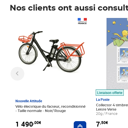
Nos clients ont aussi consul
Prix 1 490,00€
Prix 7,50€
Livraison offerte
La Poste
Nouvelle Attitude
Collector 4 timbres
Vélo électrique du facteur, reconditionné
Lettre Verte
- Taille normale - Noir/ Rouge
20g / France
1 490
7
,00€
,50€
Ajouter au panier