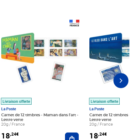
Prix 18,24€
Prix 18,24€
Livraison offerte
Livraison offerte
La Poste
La Poste
Carnet de 12 timbres - Maman dans l'art -
Carnet de 12 timbres - Le bl
Lettre verte
Lettre verte
20g / France
20g / France
18
18
,24€
,24€
r au panier
Ajouter au panier