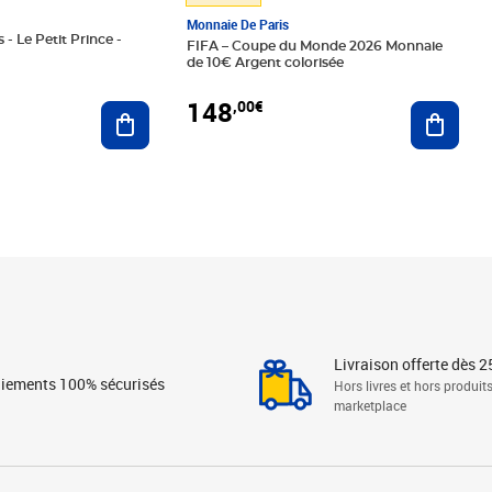
Monnaie De Paris
 - Le Petit Prince -
FIFA – Coupe du Monde 2026 Monnaie
de 10€ Argent colorisée
148
,00€
Ajouter au panier
Ajoute
Livraison offerte dès 2
iements 100% sécurisés
Hors livres et hors produit
marketplace