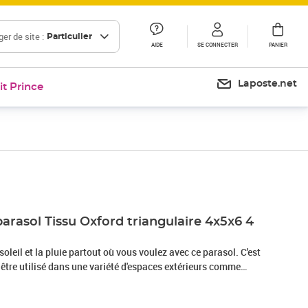
er de site :
Particulier
AIDE
SE CONNECTER
PANIER
Laposte.net
it Prince
Prix 41,99€
parasol Tissu Oxford triangulaire 4x5x6 4
oleil et la pluie partout où vous voulez avec ce parasol. C'est
t être utilisé dans une variété d'espaces extérieurs comme
ire de jeux ou un balcon. Fabriqué en tissu oxford enrobé au
gera contre la lumière directe du soleil et la pluie. Le tissu