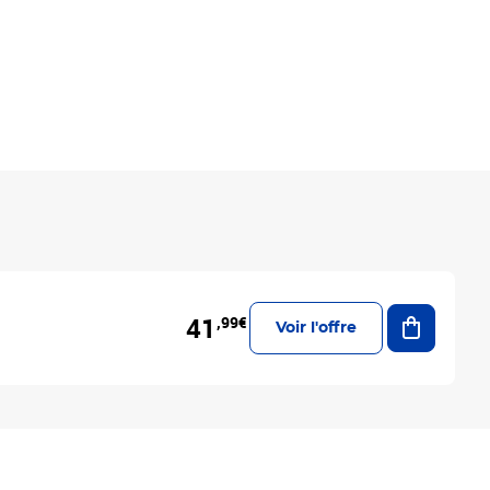
Ajouter a
41
,99€
Voir l'offre