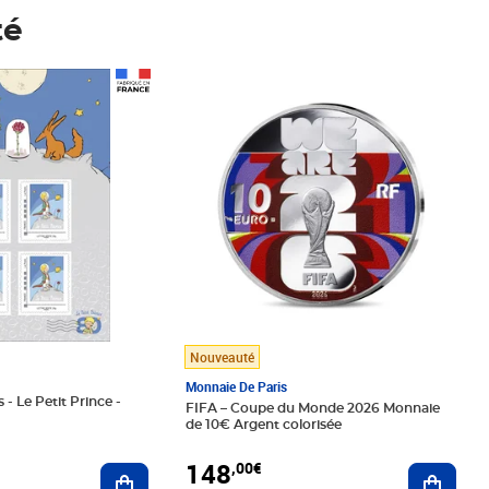
té
Prix 148,00€
Nouveauté
Monnaie De Paris
 - Le Petit Prince -
FIFA – Coupe du Monde 2026 Monnaie
de 10€ Argent colorisée
148
,00€
Ajouter au panier
Ajoute