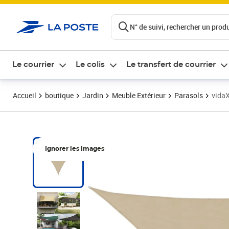
ontenu de la page
N° de suivi, rechercher un produi
Le courrier
Le colis
Le transfert de courrier
Accueil
boutique
Jardin
Meuble Extérieur
Parasols
vidaX
Ignorer les images