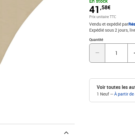
En stock
est spécialement traité, 
41
,58€
assembler grâce aux élé
cordes incluses. Bon à sa
Prix unitaire TTC
pour permettre à l'eau d
Vendu et expédié par
Rés
PUDimensions : 4 x 5 x 6
Expédié sous 2 jours
liv
UVÉléments de fixation 
polyéthylène incluseAss
Quantité : 1
Quantité
Voir toutes les au
1 Neuf
—
À partir de