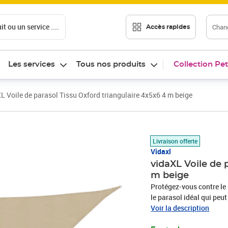
t ou un service ....
Chang
Accès rapides
Les services
Tous nos produits
Collection Pet
L Voile de parasol Tissu Oxford triangulaire 4x5x6 4 m beige
Prix 41,58€
Livraison offerte
Vidaxl
vidaXL Voile de 
m beige
Protégez-vous contre le s
le parasol idéal qui peu
votre jardin, terrasse, a
Voir la description
PU, le parasol vous proté