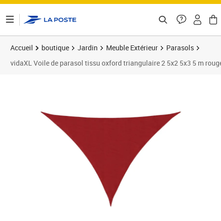
ontenu de la page
Accueil
boutique
Jardin
Meuble Extérieur
Parasols
vidaXL Voile de parasol tissu oxford triangulaire 2 5x2 5x3 5 m roug
Prix 25,89€
Prix 2