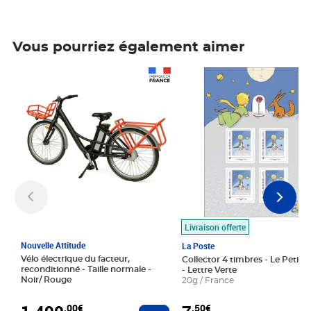
Vous pourriez également aimer
Prix 1 490,00€
Prix 7,50€
Livraison offerte
Nouvelle Attitude
La Poste
Vélo électrique du facteur,
Collector 4 timbres - Le Petit P
reconditionné - Taille normale -
- Lettre Verte
Noir/ Rouge
20g / France
,00€
,50€
Ajouter au panier