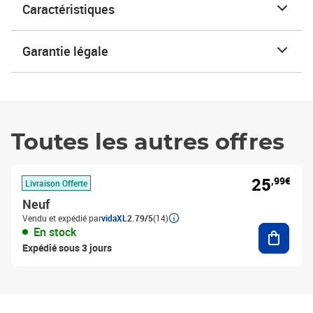
Caractéristiques
Garantie légale
Toutes les autres offres
25
,99€
Livraison Offerte
Neuf
Vendu et expédié par
vidaXL
2.79/5
(14)
Ajouter
En stock
Expédié sous 3 jours