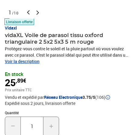
1
/10
Livraison offerte
Vidaxl
vidaXL Voile de parasol tissu oxford
triangulaire 2 5x2 5x3 5 m rouge
Protégez-vous contre le soleil et la pluie partout où vous voulez
avec ce parasol. C'est le parasol idéal qui peut être utilisé dans une
variété d'espaces extérieurs comme votre jardin, terrasse, aire de
Voir la description
jeux ou un balcon. Fabriqué en tissu oxford enrobé au PU, le
En stock
parasol vous protégera contre la lumière directe du soleil et la
25
,89€
pluie. Le tissu est spécialement traité, il est donc moulé et
résistant aux UV. Le parasol est facile à assembler grâce aux
Prix unitaire TTC
éléments de fixation en acier inoxydable à chaque coin et aux
Vendu et expédié par
Réseau Electronique
3.75/5
(106)
cordes incluses. Bon à savoir : installez 2 coins des voiles plus
Expédié sous 2 jours
livraison offerte
haut que les autres pour permettre à l'eau de s'écouler.Couleur :
rougeMatériau : Tissu Oxford enduit de PUDimensions : 32,5 x 2,5
Quantité : 1
Quantité
x 3,5 mForme : triangulaireRésistance à l'eauProtection
UVÉléments de fixation en acier inoxydable à chaque coin3 x 1,5 m
de corde en polyéthylène incluse