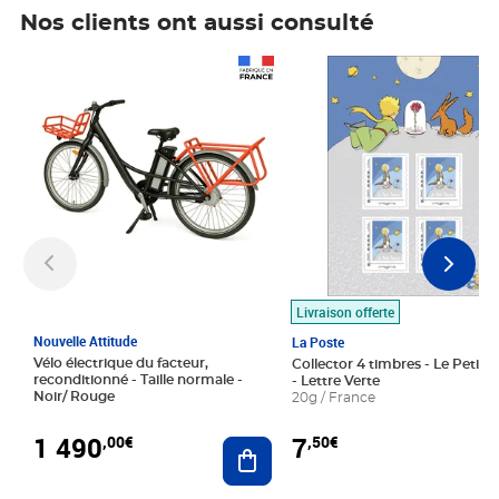
Nos clients ont aussi consulté
Prix 1 490,00€
Prix 7,50€
Livraison offerte
Nouvelle Attitude
La Poste
Vélo électrique du facteur,
Collector 4 timbres - Le Petit P
reconditionné - Taille normale -
- Lettre Verte
Noir/ Rouge
20g / France
1 490
7
,00€
,50€
Ajouter au panier