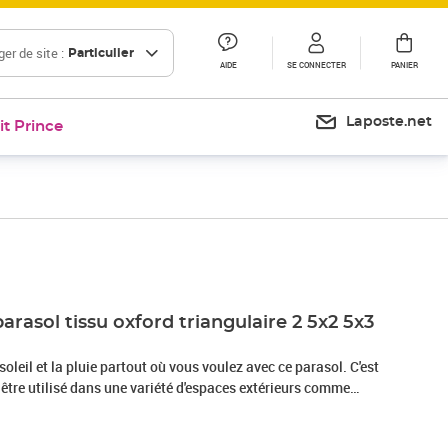
er de site :
Particulier
AIDE
SE CONNECTER
PANIER
Laposte.net
it Prince
Prix 28,99€
arasol tissu oxford triangulaire 2 5x2 5x3
oleil et la pluie partout où vous voulez avec ce parasol. C'est
t être utilisé dans une variété d'espaces extérieurs comme
ire de jeux ou un balcon. Fabriqué en tissu oxford enrobé au
gera contre la lumière directe du soleil et la pluie. Le tissu