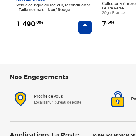
Collector 4 timbres
Vélo électrique du facteur, reconditionné
Lettre Verte
- Taille normale - Noir/ Rouge
20g / France
1 490
7
,00€
,50€
Ajouter au panier
Nos Engagements
Proche de vous
Pa
Localiser un bureau de poste
Applications La Poste
Toutes nos application