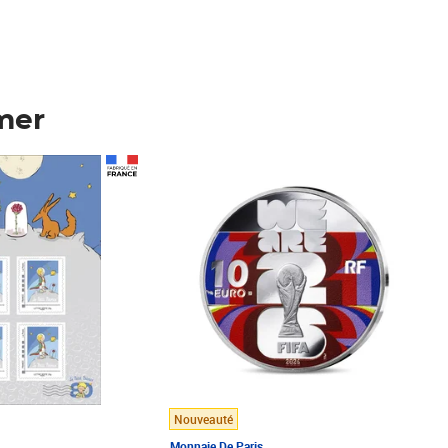
mer
Prix 148,00€
Nouveauté
Monnaie De Paris