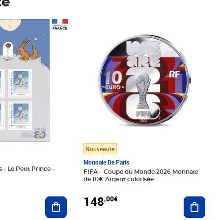
té
Prix 148,00€
Nouveauté
Monnaie De Paris
 - Le Petit Prince -
FIFA – Coupe du Monde 2026 Monnaie
de 10€ Argent colorisée
148
,00€
Ajouter au panier
Ajoute