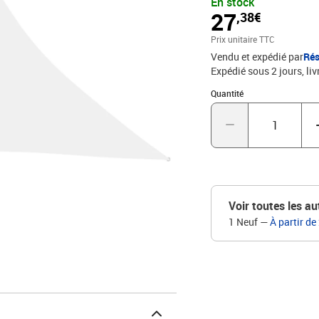
En stock
est spécialement traité, 
27
,38€
assembler grâce aux élé
cordes incluses. Bon à sa
Prix unitaire TTC
pour permettre à l'eau d
Vendu et expédié par
Rés
PUDimensions : 32,5 x 2,
Expédié sous 2 jours
liv
UVÉléments de fixation 
polyéthylène incluse
Quantité : 1
Quantité
Voir toutes les au
1 Neuf
—
À partir de