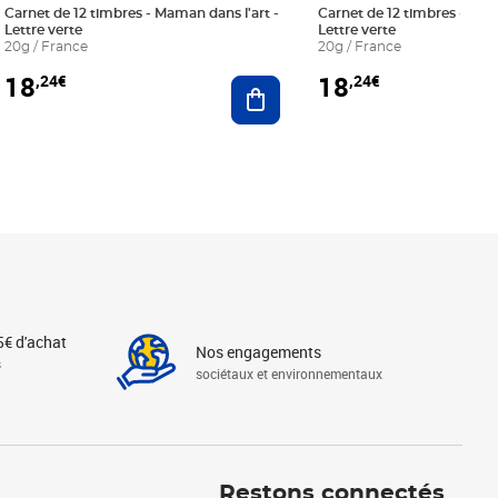
Carnet de 12 timbres - Maman dans l'art -
Carnet de 12 timbres - Le bl
Lettre verte
Lettre verte
20g / France
20g / France
18
18
,24€
,24€
r au panier
Ajouter au panier
5€ d'achat
Nos engagements
s
sociétaux et environnementaux
Linkedin
Instagram
X
Tiktok
Facebook
Youtube
Threads
Restons connectés