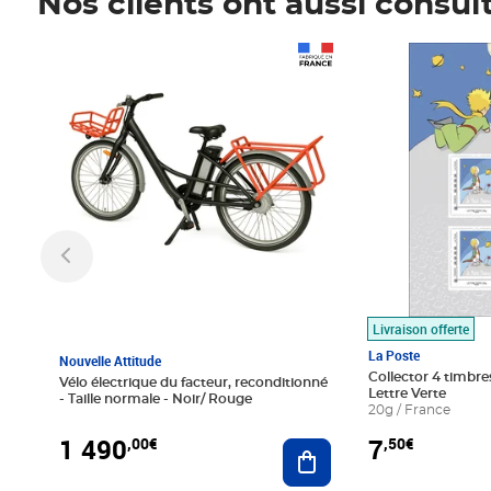
Nos clients ont aussi consul
Prix 1 490,00€
Prix 7,50€
Livraison offerte
La Poste
Nouvelle Attitude
Collector 4 timbres
Vélo électrique du facteur, reconditionné
Lettre Verte
- Taille normale - Noir/ Rouge
20g / France
1 490
7
,00€
,50€
Ajouter au panier