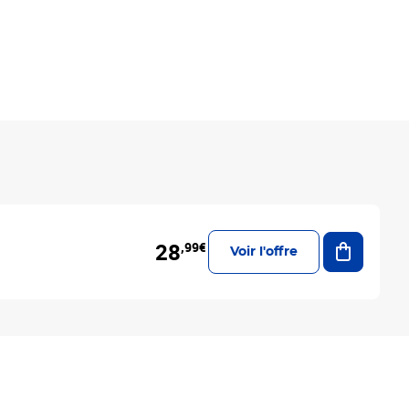
Ajouter a
28
,99€
Voir l'offre