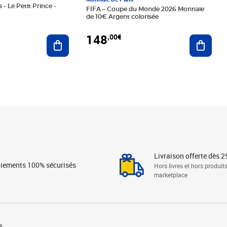
 - Le Petit Prince -
FIFA – Coupe du Monde 2026 Monnaie
de 10€ Argent colorisée
148
,00€
Ajouter au panier
Ajoute
Livraison offerte dès 2
iements 100% sécurisés
Hors livres et hors produit
marketplace
s