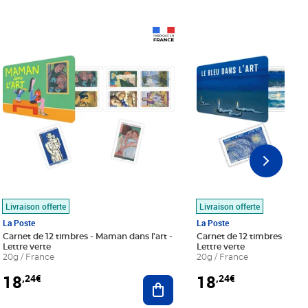
Prix 18,24€
Prix 18,24€
Livraison offerte
Livraison offerte
La Poste
La Poste
Carnet de 12 timbres - Maman dans l'art -
Carnet de 12 timbres - Le bl
Lettre verte
Lettre verte
20g / France
20g / France
18
18
,24€
,24€
r au panier
Ajouter au panier