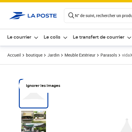
ontenu de la page
N° de suivi, rechercher un produi
Le courrier
Le colis
Le transfert de courrier
Accueil
boutique
Jardin
Meuble Extérieur
Parasols
vidaX
Ignorer les images