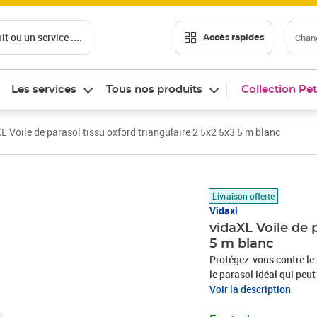
t ou un service ....
Chang
Accès rapides
Les services
Tous nos produits
Collection Pet
L Voile de parasol tissu oxford triangulaire 2 5x2 5x3 5 m blanc
Prix 27,38€
Livraison offerte
Vidaxl
vidaXL Voile de p
5 m blanc
Protégez-vous contre le s
le parasol idéal qui peu
votre jardin, terrasse, a
Voir la description
PU, le parasol vous proté