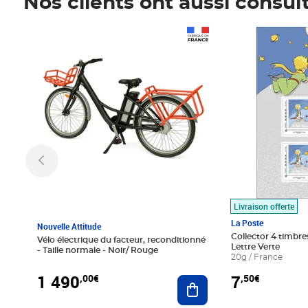
Nos clients ont aussi consul
Prix 1 490,00€
Prix 7,50€
Livraison offerte
La Poste
Nouvelle Attitude
Collector 4 timbres
Vélo électrique du facteur, reconditionné
Lettre Verte
- Taille normale - Noir/ Rouge
20g / France
1 490
7
,00€
,50€
Ajouter au panier