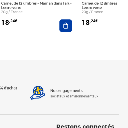
Carnet de 12 timbres - Maman dans l'art -
Carnet de 12 timbres - Le bl
Lettre verte
Lettre verte
20g / France
20g / France
18
18
,24€
,24€
r au panier
Ajouter au panier
5€ d'achat
Nos engagements
s
sociétaux et environnementaux
Linkedin
Instagram
X
Tiktok
Facebook
Youtube
Threads
Restons connectés