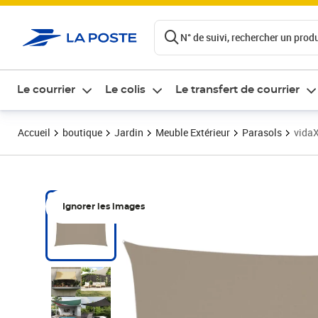
ontenu de la page
N° de suivi, rechercher un produi
Le courrier
Le colis
Le transfert de courrier
Accueil
boutique
Jardin
Meuble Extérieur
Parasols
vidaX
Ignorer les images