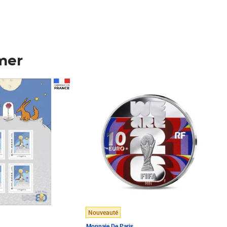
mer
Prix 148,00€
Nouveauté
Monnaie De Paris