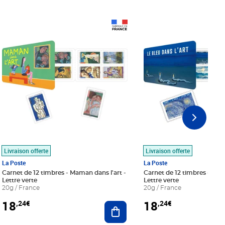
Prix 18,24€
Prix 18,24€
Livraison offerte
Livraison offerte
La Poste
La Poste
Carnet de 12 timbres - Maman dans l'art -
Carnet de 12 timbres - Le bl
Lettre verte
Lettre verte
20g / France
20g / France
18
18
,24€
,24€
r au panier
Ajouter au panier