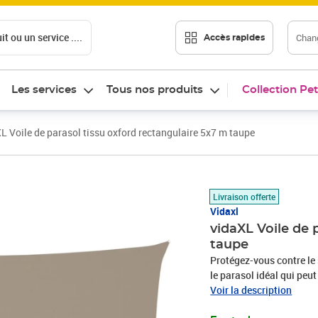
t ou un service ....
Chang
Accès rapides
Les services
Tous nos produits
Collection Pet
L Voile de parasol tissu oxford rectangulaire 5x7 m taupe
Prix barré 100,99 €
Prix 91,94€
Livraison offerte
Vidaxl
vidaXL Voile de 
taupe
Protégez-vous contre le s
le parasol idéal qui peu
votre jardin, terrasse, a
Voir la description
PU, le parasol vous proté