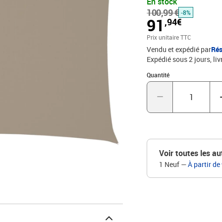
En stock
est spécialement traité, 
100,99 €
assembler grâce aux élé
-8%
91
,94€
cordes incluses. Bon à sa
pour permettre à l'eau d
Prix unitaire TTC
PUDimensions : 5 x 7 m 
Vendu et expédié par
Rés
UVÉléments de fixation 
Expédié sous 2 jours
liv
polyéthylène incluse
Quantité : 1
Quantité
Voir toutes les au
1 Neuf
—
À partir de