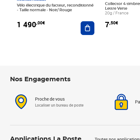
Collector 4 timbres
Vélo électrique du facteur, reconditionné
Lettre Verte
- Taille normale - Noir/ Rouge
20g / France
1 490
7
,00€
,50€
Ajouter au panier
Nos Engagements
Proche de vous
Pa
Localiser un bureau de poste
Applications La Poste
Toutes nos application