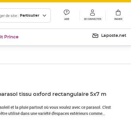
er de site :
Particulier
AIDE
SE CONNECTER
PANIER
Laposte.net
it Prince
Prix 92,99€
parasol tissu oxford rectangulaire 5x7 m
oleil et la pluie partout où vous voulez avec ce parasol. C'est
t être utilisé dans une variété d'espaces extérieurs comme
ire de jeux ou un balcon. Fabriqué en tissu oxford enrobé au
gera contre la lumière directe du soleil et la pluie. Le tissu