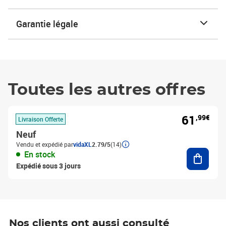
Garantie légale
Toutes les autres offres
61
,99€
Livraison Offerte
Neuf
Vendu et expédié par
vidaXL
2.79/5
(14)
Ajouter
En stock
Expédié sous 3 jours
Nos clients ont aussi consulté