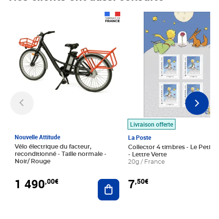
Prix 1 490,00€
Prix 7,50€
Livraison offerte
Nouvelle Attitude
La Poste
Vélo électrique du facteur,
Collector 4 timbres - Le Petit P
reconditionné - Taille normale -
- Lettre Verte
Noir/ Rouge
20g / France
1 490
7
,00€
,50€
Ajouter au panier