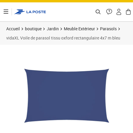
ontenu de la page
Accueil
boutique
Jardin
Meuble Extérieur
Parasols
vidaXL Voile de parasol tissu oxford rectangulaire 4x7 m bleu
Prix 61,56€
Prix 6