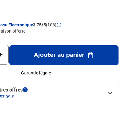
il est donc moulé et résistant aux UV. Le parasol est facile à
ments de fixation en acier inoxydable à chaque coin et aux
voir : installez 2 coins des voiles plus haut que les autres
e s'écouler.Couleur : beigeMatériau : Tissu Oxford enduit de
eau Electronique
3.75/5
(106)
orme : RectangulaireRésistance à l'eauProtection
raison offerte
en acier inoxydable à chaque coin4 x 1,5 m de corde en
emblage requis : non
Ajouter au panier
Garantie légale
tres offres
1
 57,99 €