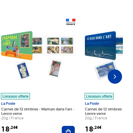
Prix 18,24€
Prix 18,24€
Livraison offerte
Livraison offerte
La Poste
La Poste
Carnet de 12 timbres - Maman dans l'art -
Carnet de 12 timbres - Le bl
Lettre verte
Lettre verte
20g / France
20g / France
18
18
,24€
,24€
r au panier
Ajouter au panier