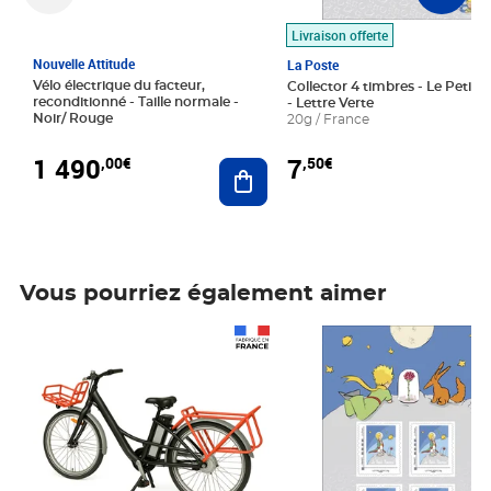
Livraison offerte
Nouvelle Attitude
La Poste
Vélo électrique du facteur,
Collector 4 timbres - Le Petit P
reconditionné - Taille normale -
- Lettre Verte
Noir/ Rouge
20g / France
1 490
7
,00€
,50€
Ajouter au panier
Vous pourriez également aimer
Prix 1 490,00€
Prix 7,50€