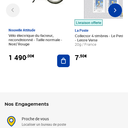
Livraison offerte
Nouvelle Attitude
La Poste
Vélo électrique du facteur,
Collector 4 timbres - Le Petit P
reconditionné - Taille normale -
- Lettre Verte
Noir/ Rouge
20g / France
1 490
7
,00€
,50€
Ajouter au panier
Nos Engagements
Proche de vous
Localiser un bureau de poste