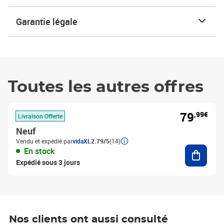
Garantie légale
Toutes les autres offres
79
,99€
Livraison Offerte
Neuf
Vendu et expédié par
vidaXL
2.79/5
(14)
Ajouter
En stock
Expédié sous 3 jours
Nos clients ont aussi consulté