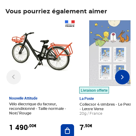
Vous pourriez également aimer
Prix 1 490,00€
Prix 7,50€
Livraison offerte
Nouvelle Attitude
La Poste
Vélo électrique du facteur,
Collector 4 timbres - Le Petit P
reconditionné - Taille normale -
- Lettre Verte
Noir/ Rouge
20g / France
1 490
7
,00€
,50€
Ajouter au panier