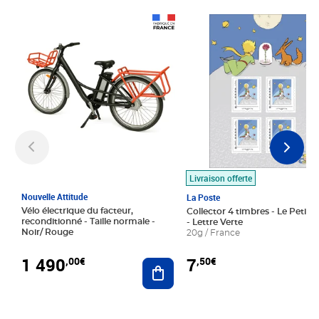
Prix 1 490,00€
Prix 7,50€
Livraison offerte
Nouvelle Attitude
La Poste
Vélo électrique du facteur,
Collector 4 timbres - Le Petit P
reconditionné - Taille normale -
- Lettre Verte
Noir/ Rouge
20g / France
1 490
7
,00€
,50€
Ajouter au panier