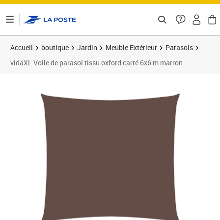
ontenu de la page
Accueil
boutique
Jardin
Meuble Extérieur
Parasols
vidaXL Voile de parasol tissu oxford carré 6x6 m marron
Prix barré 97,99 €
Prix 78,85€
Prix 7