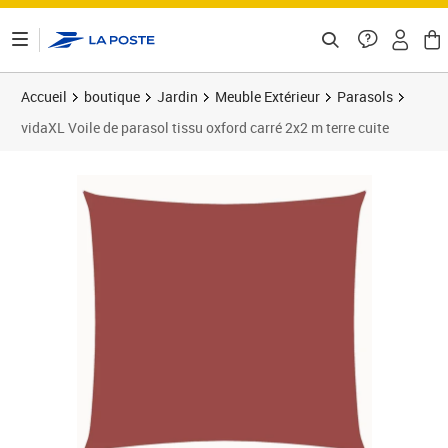
ontenu de la page
Accueil
boutique
Jardin
Meuble Extérieur
Parasols
vidaXL Voile de parasol tissu oxford carré 2x2 m terre cuite
Prix barré 26,99 €
Prix 24,74€
Prix 2