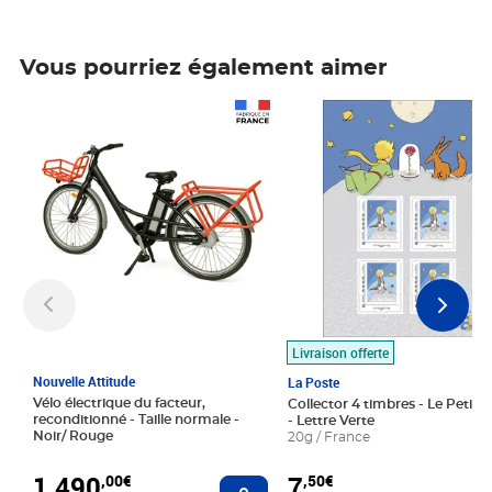
Vous pourriez également aimer
Prix 1 490,00€
Prix 7,50€
Livraison offerte
Nouvelle Attitude
La Poste
Vélo électrique du facteur,
Collector 4 timbres - Le Petit P
reconditionné - Taille normale -
- Lettre Verte
Noir/ Rouge
20g / France
1 490
7
,00€
,50€
Ajouter au panier