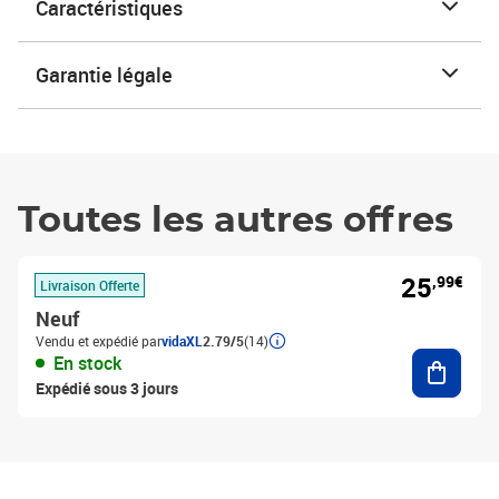
Caractéristiques
Garantie légale
Toutes les autres offres
25
,99€
Livraison Offerte
Neuf
Vendu et expédié par
vidaXL
2.79/5
(14)
Ajouter
En stock
Expédié sous 3 jours