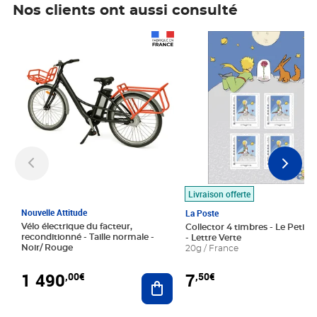
Nos clients ont aussi consulté
Prix 1 490,00€
Prix 7,50€
Livraison offerte
Nouvelle Attitude
La Poste
Vélo électrique du facteur,
Collector 4 timbres - Le Petit P
reconditionné - Taille normale -
- Lettre Verte
Noir/ Rouge
20g / France
1 490
7
,00€
,50€
Ajouter au panier