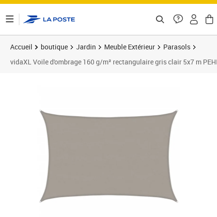
ontenu de la page
Accueil
boutique
Jardin
Meuble Extérieur
Parasols
vidaXL Voile d'ombrage 160 g/m² rectangulaire gris clair 5x7 m PE
Prix 75,89€
Prix 7