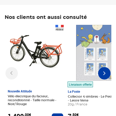
Nos clients ont aussi consulté
Prix 1 490,00€
Prix 7,50€
Livraison offerte
Nouvelle Attitude
La Poste
Vélo électrique du facteur,
Collector 4 timbres - Le Petit P
reconditionné - Taille normale -
- Lettre Verte
Noir/ Rouge
20g / France
1 490
,00€
,50€
Ajouter au panier