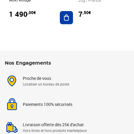
Noir/ Rouge
20g / France
1 490
7
,00€
,50€
Ajouter au panier
Nos Engagements
Proche de vous
Localiser un bureau de poste
Paiements 100% sécurisés
Livraison offerte dès 25€ d'achat
Hors livres et hors produits marketplace