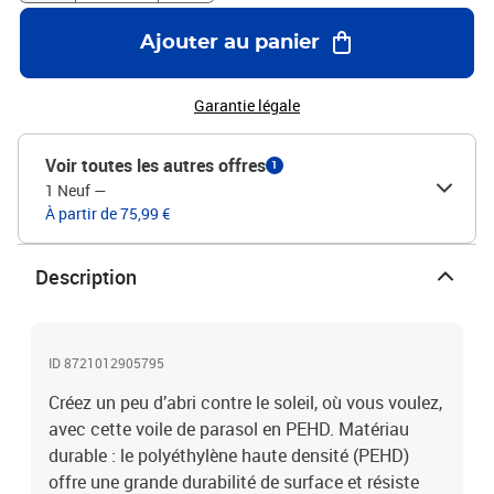
PEHD respirantÉléments de fixation en acier inoxydable à chaque
coin4 x 1,5 m de corde en polyéthylène incluse
Ajouter au panier
Garantie légale
Voir toutes les autres offres
1
1 Neuf
—
À partir de 75,99 €
Description
ID 8721012905795
Créez un peu d’abri contre le soleil, où vous voulez,
avec cette voile de parasol en PEHD. Matériau
durable : le polyéthylène haute densité (PEHD)
offre une grande durabilité de surface et résiste