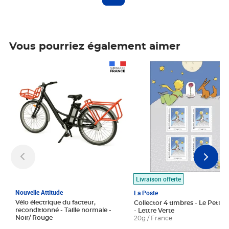
Vous pourriez également aimer
Prix 1 490,00€
Prix 7,50€
Livraison offerte
Nouvelle Attitude
La Poste
Vélo électrique du facteur,
Collector 4 timbres - Le Petit P
reconditionné - Taille normale -
- Lettre Verte
Noir/ Rouge
20g / France