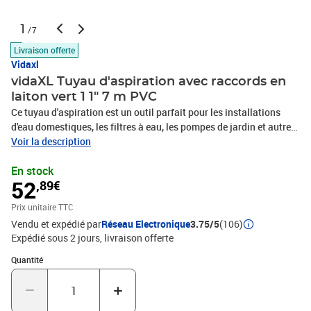
1
/7
Livraison offerte
Vidaxl
vidaXL Tuyau d'aspiration avec raccords en
laiton vert 1 1" 7 m PVC
Ce tuyau d'aspiration est un outil parfait pour les installations
d'eau domestiques, les filtres à eau, les pompes de jardin et autres
systèmes de gestion de l'eau. Le tuyau d'arrosage est fabriqué en
Voir la description
PVC de haute qualité, qui est durable. Le tuyau d'arrosage est
En stock
également équipé d'un clapet de pied et d'une crépine pour
52
,89€
empêcher l'entrée de débris plus gros.Couleur : vertMatériau : PVC,
laitonLongueur : 7 mDiamètre intérieur du tuyau : 1" (25
Prix unitaire TTC
mm)Diamètre extérieur du tuyau : 1,1" (29 mm)Épaisseur de la
Vendu et expédié par
Réseau Electronique
3.75/5
(106)
paroi du tuyau : 2 mmPoids : 1765 gConnexion filetée : 1"Pression
Expédié sous 2 jours
livraison offerte
de fonctionnement : 6 barTempérature de fonctionnement : entre
-5°C et 60°CPression d'éclatement : 18 bar (à 20°C)
Quantité : 1
Quantité