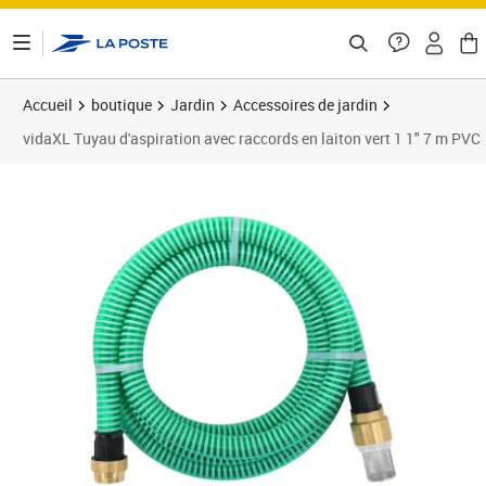
ontenu de la page
Accueil
boutique
Jardin
Accessoires de jardin
vidaXL Tuyau d'aspiration avec raccords en laiton vert 1 1" 7 m PVC
Prix 52,89€
Prix 5
Prix 5