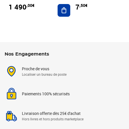
1 490
7
,00€
,50€
Ajouter au panier
Nos Engagements
Proche de vous
Localiser un bureau de poste
Paiements 100% sécurisés
Livraison offerte dès 25€ d'achat
Hors livres et hors produits marketplace