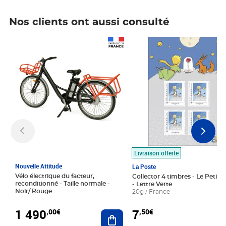
Nos clients ont aussi consulté
Prix 1 490,00€
Prix 7,50€
Livraison offerte
Nouvelle Attitude
La Poste
Vélo électrique du facteur,
Collector 4 timbres - Le Petit P
reconditionné - Taille normale -
- Lettre Verte
Noir/ Rouge
20g / France
1 490
7
,00€
,50€
Ajouter au panier