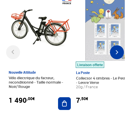
Prix 1 490,00€
Prix 7,50€
Livraison offerte
Nouvelle Attitude
La Poste
Vélo électrique du facteur,
Collector 4 timbres - Le Petit P
reconditionné - Taille normale -
- Lettre Verte
Noir/ Rouge
20g / France
1 490
7
,00€
,50€
Ajouter au panier