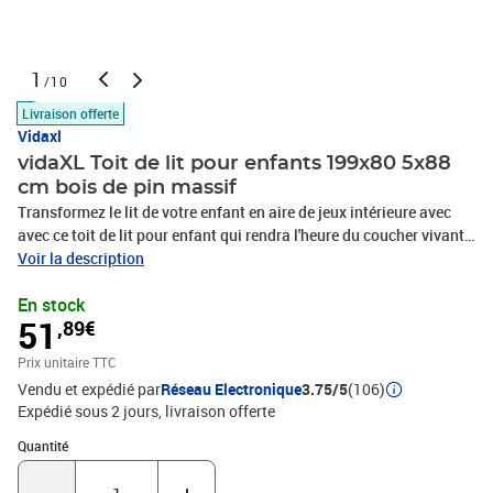
1
/10
Livraison offerte
Vidaxl
vidaXL Toit de lit pour enfants 199x80 5x88
cm bois de pin massif
Transformez le lit de votre enfant en aire de jeux intérieure avec
avec ce toit de lit pour enfant qui rendra l'heure du coucher vivante
et amusante. Cadre stable et durable : le bois de pin massif est
Voir la description
connu pour sa résistance et sa durabilité. Ses grains droits et ses
En stock
nœuds distinctifs contribuent à son charme rustique.Très
51
,89€
amusant : en combinant le toit avec le lit de votre enfant, vous
pouvez créer une cachette qui permettra à votre enfant de
Prix unitaire TTC
s'amuser à l'heure du coucher. Cette addition innovante non
Vendu et expédié par
Réseau Electronique
3.75/5
(106)
seulement sera un point focal passionnant, mais aussi apportera
Expédié sous 2 jours
livraison offerte
de la fantaisie et de l'amusement dans la chambre d'enfant.Porte
latérale ouverte : le toit est doté d'une porte latérale ouverte qui
Quantité : 1
Quantité
permet à vos enfants d'entrer et de sortir facilement du lit. Bon à
savoir :La livraison ne comprend que le toit ; le lit n'est pas