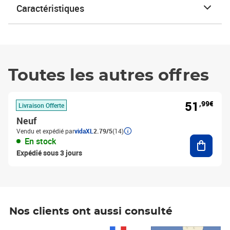
Caractéristiques
Toutes les autres offres
51
,99€
Livraison Offerte
Neuf
Vendu et expédié par
vidaXL
2.79/5
(14)
Ajouter
En stock
Expédié sous 3 jours
Nos clients ont aussi consulté