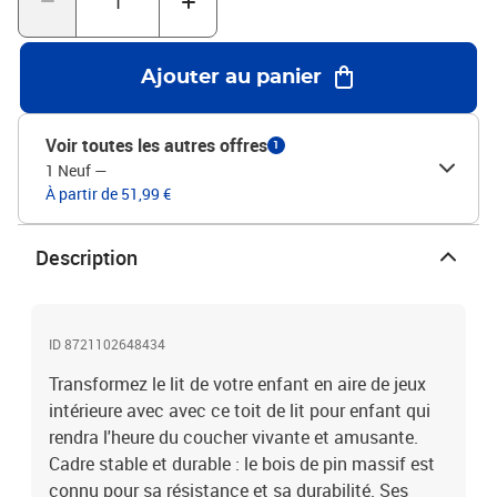
inclus.Couleur : cire marronMatériau : bois de pin
massifDimensions : 199 x 80,5 x 88 cm (L x l x H)Âge de l'enfant :
moins de 6 ansAssemblage requis : oui
Ajouter au panier
Voir toutes les autres offres
1
1 Neuf
—
À partir de 51,99 €
Description
ID 8721102648434
Transformez le lit de votre enfant en aire de jeux
intérieure avec avec ce toit de lit pour enfant qui
rendra l'heure du coucher vivante et amusante.
Cadre stable et durable : le bois de pin massif est
connu pour sa résistance et sa durabilité. Ses