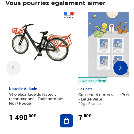
Vous pourriez également aimer
Prix 1 490,00€
Prix 7,50€
Livraison offerte
Nouvelle Attitude
La Poste
Vélo électrique du facteur,
Collector 4 timbres - Le Petit P
reconditionné - Taille normale -
- Lettre Verte
Noir/ Rouge
20g / France
1 490
7
,00€
,50€
Ajouter au panier