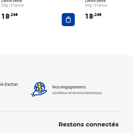
Lettre verte
Lettre verte
20g / France
20g / France
18
18
,24€
,24€
r au panier
Ajouter au panier
5€ d'achat
Nos engagements
s
sociétaux et environnementaux
Linkedin
Instagram
X
Tiktok
Facebook
Youtube
Threads
Restons connectés