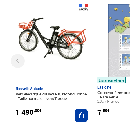
Prix 1 490,00€
Prix 7,50€
Livraison offerte
La Poste
Nouvelle Attitude
Collector 4 timbres
Vélo électrique du facteur, reconditionné
Lettre Verte
- Taille normale - Noir/ Rouge
20g / France
1 490
7
,00€
,50€
Ajouter au panier