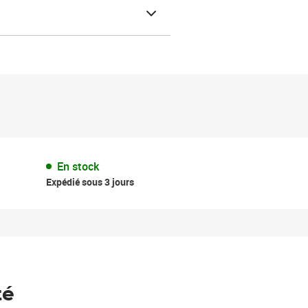
En stock
Expédié sous 3 jours
té