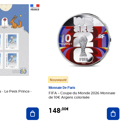
Prix 148,00€
Nouveauté
Monnaie De Paris
 - Le Petit Prince -
FIFA – Coupe du Monde 2026 Monnaie
de 10€ Argent colorisée
148
,00€
Ajouter au panier
Ajoute