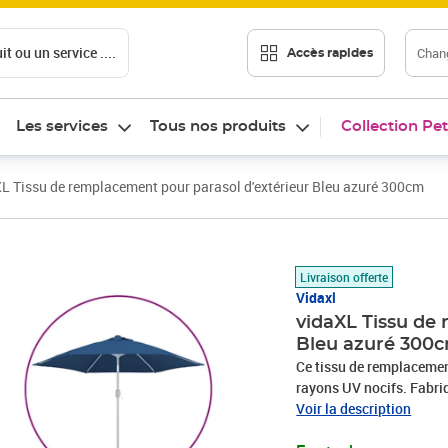
t ou un service ....
Chang
Accès rapides
Les services
Tous nos produits
Collection Pet
L Tissu de remplacement pour parasol d'extérieur Bleu azuré 300cm
Prix barré 30,99 €
Prix 28,95€
Livraison offerte
Vidaxl
vidaXL Tissu de
Bleu azuré 300
Ce tissu de remplacement
rayons UV nocifs. Fabriq
de parasol vous offre une
Voir la description
C'est un tissu de rempla