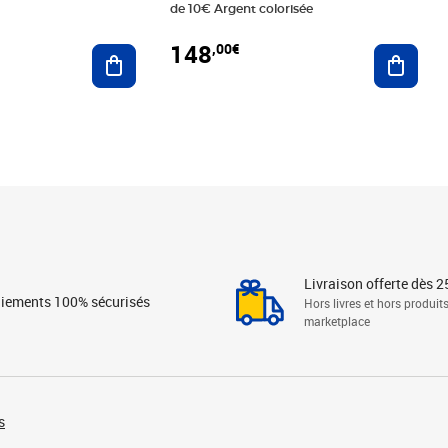
de 10€ Argent colorisée
148
,00€
Ajouter au panier
Ajoute
Livraison offerte dès 2
iements 100% sécurisés
Hors livres et hors produit
marketplace
s