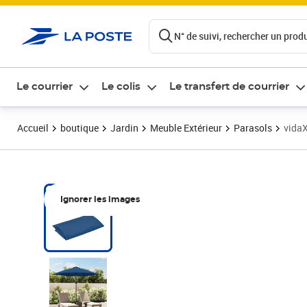
ontenu de la page
N° de suivi, rechercher un produi
Le courrier
Le colis
Le transfert de courrier
Accueil
boutique
Jardin
Meuble Extérieur
Parasols
vidaX
Ignorer les images