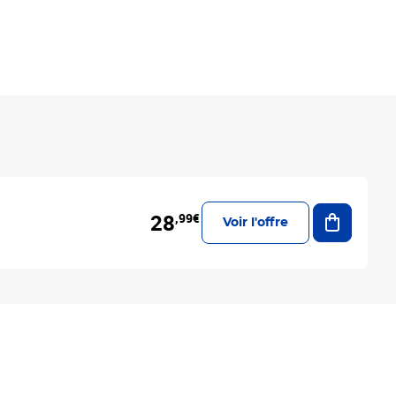
Ajouter a
28
,99€
Voir l'offre