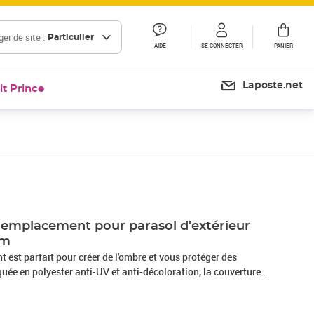
er de site :
Particulier
AIDE
SE CONNECTER
PANIER
Laposte.net
it Prince
Prix 28,99€
 remplacement pour parasol d'extérieur
cm
 est parfait pour créer de l'ombre et vous protéger des
uée en polyester anti-UV et anti-décoloration, la couverture
 protection optimale contre le soleil et est facile à nettoyer.
cement parfait pour les personnes qui ont déjà un cadre de