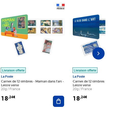
Prix 18,24€
Prix 18,24€
Livraison offerte
Livraison offerte
La Poste
La Poste
Carnet de 12 timbres - Maman dans l'art -
Carnet de 12 timbres - Le bl
Lettre verte
Lettre verte
20g / France
20g / France
18
18
,24€
,24€
r au panier
Ajouter au panier