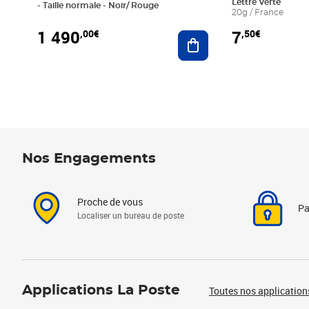
Lettre Verte
- Taille normale - Noir/ Rouge
20g / France
1 490
7
,00€
,50€
Ajouter au panier
Nos Engagements
Proche de vous
Pa
Localiser un bureau de poste
Applications La Poste
Toutes nos application