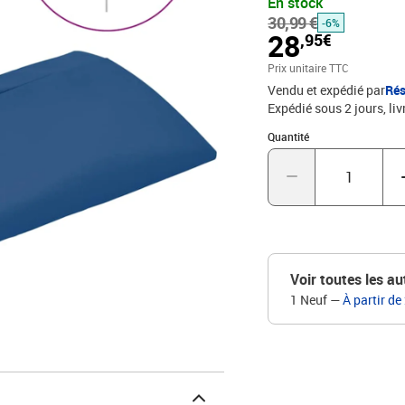
En stock
parasol. De plus, vous po
30,99 €
noter que nous vous rec
-6%
28
,95€
imperméabilisant s'il es
azuréMatériau : tissu (
Prix unitaire TTC
les parasols d'extérieu
Vendu et expédié par
Rés
Expédié sous 2 jours
liv
Quantité : 1
Quantité
Voir toutes les au
1 Neuf
—
À partir de