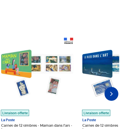
Prix 18,24€
Prix 18,24€
Livraison offerte
Livraison offerte
La Poste
La Poste
Carnet de 12 timbres - Maman dans l'art -
Carnet de 12 timbres - Le bl