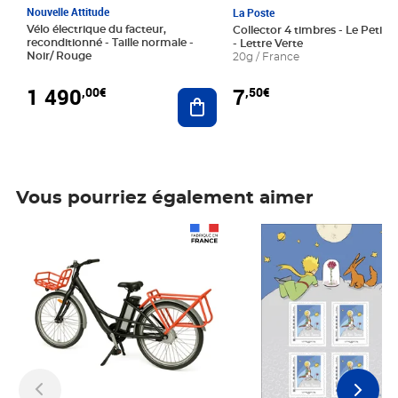
Nouvelle Attitude
La Poste
Vélo électrique du facteur,
Collector 4 timbres - Le Petit P
reconditionné - Taille normale -
- Lettre Verte
Noir/ Rouge
20g / France
1 490
7
,00€
,50€
Ajouter au panier
Vous pourriez également aimer
Prix 1 490,00€
Prix 7,50€