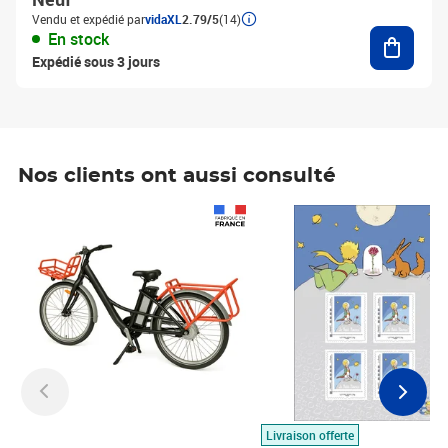
Vendu et expédié par
vidaXL
2.79/5
(14)
Ajouter
En stock
Expédié sous 3 jours
Nos clients ont aussi consulté
Prix 1 490,00€
Prix 7,50€
Livraison offerte