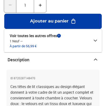
cadre de lit et le matelas ne sont pas inclus. Vous pouvez
consulter notre boutique pour les cadres et matelas
assortis.Chaque produit est livré avec un manuel de montage dans
la boîte pour un montage facile.Couleur : roseMatériau : velours
Ajouter au panier
(100% polyester), bois d'ingénierie, bois de mélèze massifMatériau
de remplissage : mousseDimensions totales : 200 x 5 x 78/88 cm (l
x P x H)Dimensions (chacune) : 100 x 5 x 78/88 cm (l x P x H)La
Voir toutes les autres offres
1
livraison contient :2 x tête de lit
1 Neuf
—
À partir de 56,99 €
Description
ID 8720287148470
Ces têtes de lit classiques au design élégant
donnent à votre cadre de lit un aspect complet et
conviennent à toute chambre à coucher. Velours
doux : le velours est un tissu doux et luxueux qui