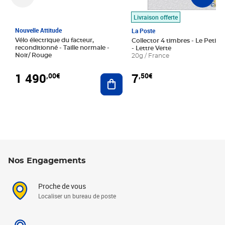
Livraison offerte
Nouvelle Attitude
La Poste
Vélo électrique du facteur,
Collector 4 timbres - Le Petit P
reconditionné - Taille normale -
- Lettre Verte
Noir/ Rouge
20g / France
1 490
7
,00€
,50€
Ajouter au panier
Nos Engagements
Proche de vous
Localiser un bureau de poste