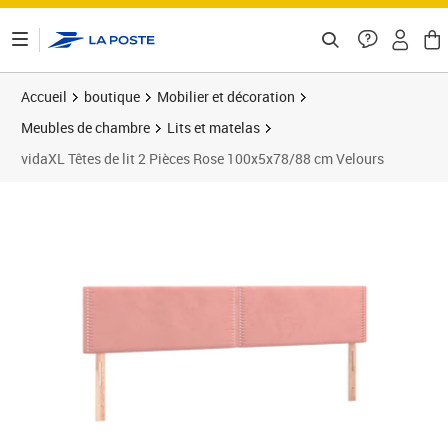
ontenu de la page
Accueil
boutique
Mobilier et décoration
Meubles de chambre
Lits et matelas
vidaXL Têtes de lit 2 Pièces Rose 100x5x78/88 cm Velours
Prix barré 71,99 €
Prix 56,89€
Prix 5