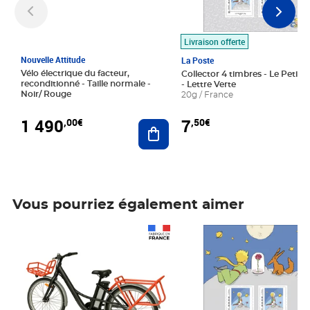
Livraison offerte
Nouvelle Attitude
La Poste
Vélo électrique du facteur,
Collector 4 timbres - Le Petit P
reconditionné - Taille normale -
- Lettre Verte
Noir/ Rouge
20g / France
1 490
7
,00€
,50€
Ajouter au panier
Vous pourriez également aimer
Prix 1 490,00€
Prix 7,50€