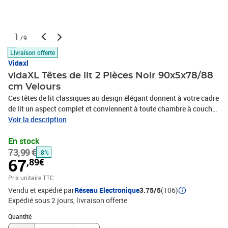
1
/9
Livraison offerte
Vidaxl
vidaXL Têtes de lit 2 Pièces Noir 90x5x78/88
cm Velours
Ces têtes de lit classiques au design élégant donnent à votre cadre
de lit un aspect complet et conviennent à toute chambre à coucher.
Velours doux : le velours est un tissu doux et luxueux qui se
Voir la description
reconnaît à son tas dense de fibres uniformément coupées qui ont
En stock
une touche lisse. Le tissu en velours présente un toucher doux
73,99 €
distinctif, ce qui le rend confortable au toucher.Pieds robustes et
-8%
67
,89€
stables : les pieds en bois assurent la robustesse et la
stabilité.Hauteur réglable : la tête de lit est réglable en hauteur
Prix unitaire TTC
selon vos préférences.Excellent soutien : la tête de lit vous offre un
Vendu et expédié par
Réseau Electronique
3.75/5
(106)
excellent soutien du dos lorsque vous êtes assis dans votre lit pour
Expédié sous 2 jours
livraison offerte
lire ou regarder la télévision. Remarque :La livraison comprend
Quantité : 1
uniquement la tête de lit. Le cadre de lit et le matelas ne sont pas
Quantité
inclus. Vous pouvez consulter notre boutique pour les cadres et