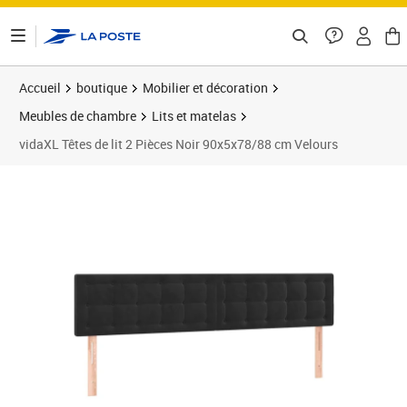
ontenu de la page
Accueil
boutique
Mobilier et décoration
Meubles de chambre
Lits et matelas
vidaXL Têtes de lit 2 Pièces Noir 90x5x78/88 cm Velours
Prix barré 73,99 €
Prix 67,89€
Prix 6
Prix 7