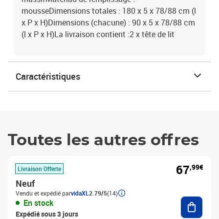
mousseDimensions totales : 180 x 5 x 78/88 cm (l
x P x H)Dimensions (chacune) : 90 x 5 x 78/88 cm
(l x P x H)La livraison contient :2 x tête de lit
Caractéristiques
Toutes les autres offres
67
,99€
Livraison Offerte
Neuf
Vendu et expédié par
vidaXL
2.79/5
(14)
Ajouter
En stock
Expédié sous 3 jours