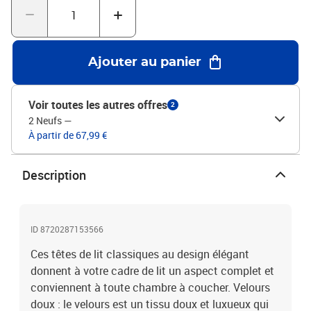
matelas assortis.Chaque produit est livré avec un manuel de
montage dans la boîte pour un montage facile.Couleur :
noirMatériau : velours (100% polyester), bois d'ingénierie, bois de
mélèze massifMatériau de remplissage : mousseDimensions
Ajouter au panier
totales : 180 x 5 x 78/88 cm (l x P x H)Dimensions (chacune) : 90 x
5 x 78/88 cm (l x P x H)La livraison contient :2 x tête de lit
Voir toutes les autres offres
2
2 Neufs
—
À partir de 67,99 €
Description
ID 8720287153566
Ces têtes de lit classiques au design élégant
donnent à votre cadre de lit un aspect complet et
conviennent à toute chambre à coucher. Velours
doux : le velours est un tissu doux et luxueux qui