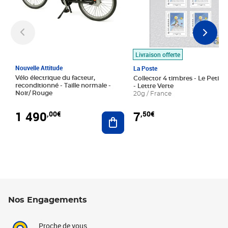
Livraison offerte
Nouvelle Attitude
La Poste
Vélo électrique du facteur,
Collector 4 timbres - Le Petit P
reconditionné - Taille normale -
- Lettre Verte
Noir/ Rouge
20g / France
1 490
7
,00€
,50€
Ajouter au panier
Nos Engagements
Proche de vous