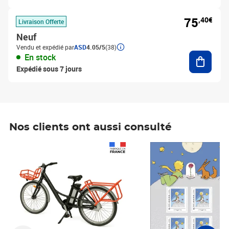
75
,40€
Livraison Offerte
Neuf
Vendu et expédié par
ASD
4.05/5
(38)
Ajouter
En stock
Expédié sous 7 jours
Nos clients ont aussi consulté
Prix 1 490,00€
Prix 7,50€