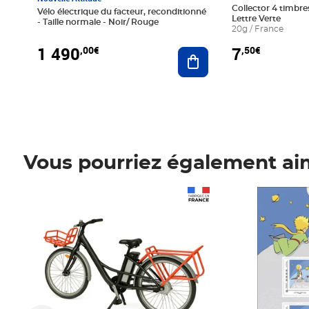
Collector 4 timbres
Vélo électrique du facteur, reconditionné
Lettre Verte
- Taille normale - Noir/ Rouge
20g / France
1 490
7
,00€
,50€
Ajouter au panier
Vous pourriez également ai
Prix 1 490,00€
Prix 7,50€