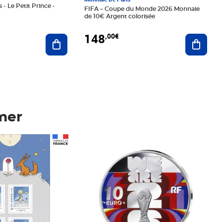
 - Le Petit Prince -
FIFA – Coupe du Monde 2026 Monnaie
de 10€ Argent colorisée
148
,00€
Ajouter au panier
Ajoute
mer
Prix 148,00€