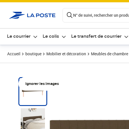
ontenu de la page
N° de suivi, rechercher un produi
Le courrier
Le colis
Le transfert de courrier
Accueil
boutique
Mobilier et décoration
Meubles de chambre
Ignorer les images