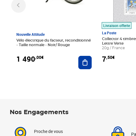
Livraison offerte
La Poste
Nouvelle Attitude
Collector 4 timbres
Vélo électrique du facteur, reconditionné
Lettre Verte
- Taille normale - Noir/ Rouge
20g / France
1 490
7
,00€
,50€
Ajouter au panier
Nos Engagements
Proche de vous
Pa