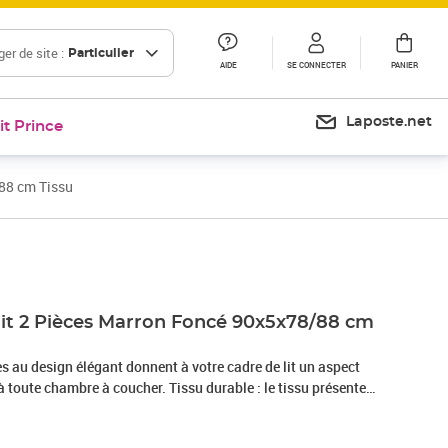
er de site :
Particulier
AIDE
SE CONNECTER
PANIER
Laposte.net
it Prince
/88 cm Tissu
Prix 64,99€
Prix 70,56€
 lit 2 Pièces Marron Foncé 90x5x78/88 cm
ues au design élégant donnent à votre cadre de lit un aspect
 toute chambre à coucher. Tissu durable : le tissu présente
, et il est respirant et durable.Des pieds robustes et stables :
 la robustesse et la stabilité.Hauteur réglable : la tête de lit