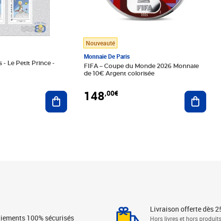
Nouveauté
Monnaie De Paris
 - Le Petit Prince -
FIFA – Coupe du Monde 2026 Monnaie
de 10€ Argent colorisée
148
,00€
Ajouter au panier
Ajoute
Livraison offerte dès 2
iements 100% sécurisés
Hors livres et hors produit