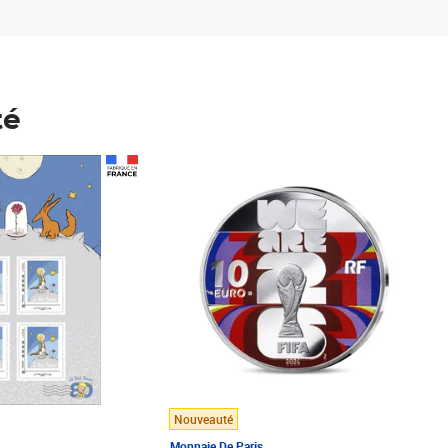
té
Prix 148,00€
Nouveauté
Monnaie De Paris