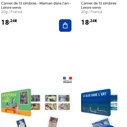
Carnet de 12 timbres - Maman dans l'art -
Carnet de 12 timbres - Le bl
Lettre verte
Lettre verte
20g / France
20g / France
18
18
,24€
,24€
r au panier
Ajouter au panier
Prix 18,24€
Prix 18,24€