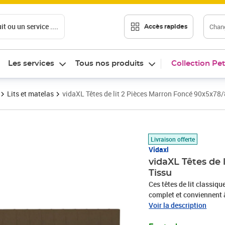
t ou un service ....
Chang
Accès rapides
Les services
Tous nos produits
Collection Pet
Lits et matelas
vidaXL Têtes de lit 2 Pièces Marron Foncé 90x5x78
Prix 64,89€
Livraison offerte
Vidaxl
vidaXL Têtes de
Tissu
Ces têtes de lit classiq
complet et conviennent à
un aspect simple et épuré
Voir la description
les pieds en bois assurent