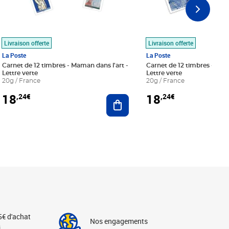
Livraison offerte
Livraison offerte
La Poste
La Poste
Carnet de 12 timbres - Maman dans l'art -
Carnet de 12 timbres - Le bl
Lettre verte
Lettre verte
20g / France
20g / France
18
18
,24€
,24€
r au panier
Ajouter au panier
5€ d'achat
Nos engagements
s