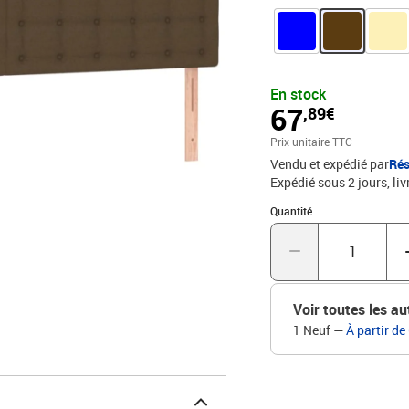
réglable en hauteur selon
un excellent soutien du d
la télévision. Remarque 
lit et le matelas ne son
cadres et matelas assor
En stock
la boîte pour un montage
67
,89€
polyester), bois d'ingén
mousseDimensions totale
Prix unitaire TTC
x 5 x 78/88 cm (l x P x H)
Vendu et expédié par
Rés
Expédié sous 2 jours
liv
Quantité : 1
Quantité
Voir toutes les au
1 Neuf
—
À partir de