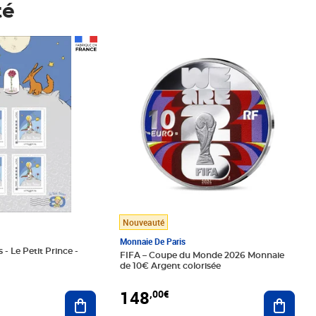
té
Prix 148,00€
Nouveauté
Monnaie De Paris
 - Le Petit Prince -
FIFA – Coupe du Monde 2026 Monnaie
de 10€ Argent colorisée
148
,00€
Ajouter au panier
Ajoute