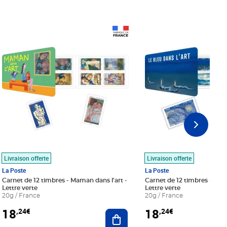
Prix 18,24€
Prix 18,24€
Livraison offerte
Livraison offerte
La Poste
La Poste
Carnet de 12 timbres - Maman dans l'art -
Carnet de 12 timbres - Le bl
Lettre verte
Lettre verte
20g / France
20g / France
18
18
,24€
,24€
r au panier
Ajouter au panier