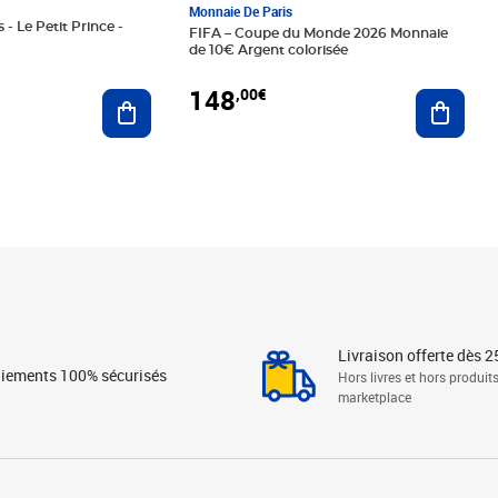
Monnaie De Paris
 - Le Petit Prince -
FIFA – Coupe du Monde 2026 Monnaie
de 10€ Argent colorisée
148
,00€
Ajouter au panier
Ajoute
Livraison offerte dès 2
iements 100% sécurisés
Hors livres et hors produit
marketplace