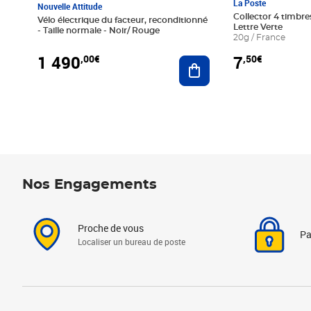
La Poste
Nouvelle Attitude
Collector 4 timbres
Vélo électrique du facteur, reconditionné
Lettre Verte
- Taille normale - Noir/ Rouge
20g / France
1 490
7
,00€
,50€
Ajouter au panier
Nos Engagements
Proche de vous
Pa
Localiser un bureau de poste