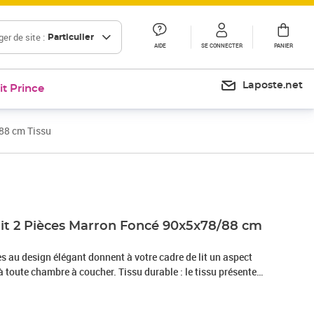
er de site :
Particulier
AIDE
SE CONNECTER
PANIER
Laposte.net
it Prince
/88 cm Tissu
Prix 67,99€
 lit 2 Pièces Marron Foncé 90x5x78/88 cm
ues au design élégant donnent à votre cadre de lit un aspect
 toute chambre à coucher. Tissu durable : le tissu présente
, et il est respirant et durable.Pieds robustes et stables : les
 robustesse et la stabilité.Hauteur réglable : la tête de lit est