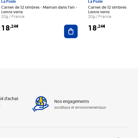
La Poste
La Poste
Carnet de 12 timbres - Maman dans l'art -
Carnet de 12 timbres - Le bl
Lettre verte
Lettre verte
20g / France
20g / France
18
18
,24€
,24€
r au panier
Ajouter au panier
5€ d'achat
Nos engagements
s
sociétaux et environnementaux
Linkedin
Instagram
X
Tiktok
Facebook
Youtube
Threads