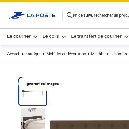
ontenu de la page
N° de suivi, rechercher un produi
Le courrier
Le colis
Le transfert de courrier
Accueil
boutique
Mobilier et décoration
Meubles de chambre
Ignorer les images