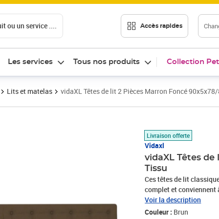
t ou un service ....
Chang
Accès rapides
Les services
Tous nos produits
Collection Pet
Lits et matelas
vidaXL Têtes de lit 2 Pièces Marron Foncé 90x5x78
Prix 67,89€
Livraison offerte
Vidaxl
vidaXL Têtes de
Tissu
Ces têtes de lit classiq
complet et conviennent à
un aspect simple et épuré
Voir la description
pieds en bois assurent la
Couleur :
Brun