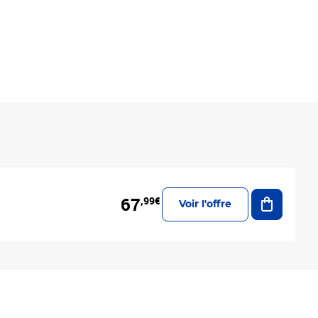
Ajouter a
67
,99€
Voir l'offre