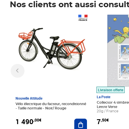
Nos clients ont aussi consul
Prix 1 490,00€
Prix 7,50€
Livraison offerte
La Poste
Nouvelle Attitude
Collector 4 timbres
Vélo électrique du facteur, reconditionné
Lettre Verte
- Taille normale - Noir/ Rouge
20g / France
1 490
7
,00€
,50€
Ajouter au panier