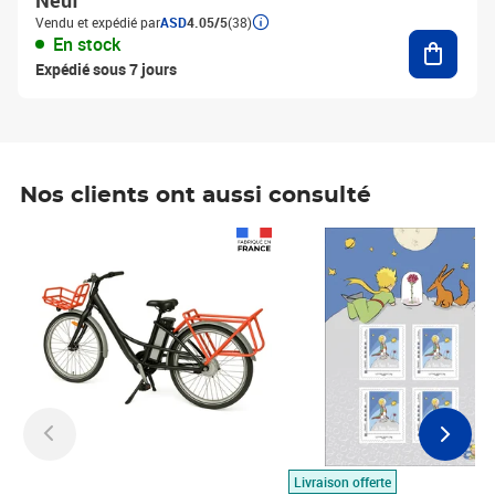
Neuf
Vendu et expédié par
ASD
4.05/5
(38)
Ajouter
En stock
Expédié sous 7 jours
Nos clients ont aussi consulté
Prix 1 490,00€
Prix 7,50€
Livraison offerte