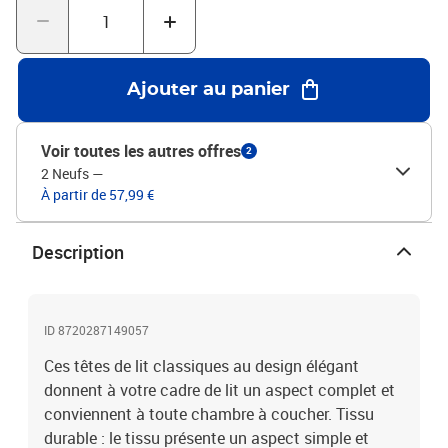
tissu (100 % polyester), bois d'ingénierie, bois de mélèze
massifMatériau de remplissage : mousseDimensions totales : 160
x 5 x 78/88 cm (l x P x H)Dimensions (chacune) : 80 x 5 x 78/88 cm
(l x P x H)La livraison contient :2 x tête de lit
Ajouter au panier
Voir toutes les autres offres
2
2 Neufs
—
À partir de 57,99 €
Description
ID 8720287149057
Ces têtes de lit classiques au design élégant
donnent à votre cadre de lit un aspect complet et
conviennent à toute chambre à coucher. Tissu
durable : le tissu présente un aspect simple et