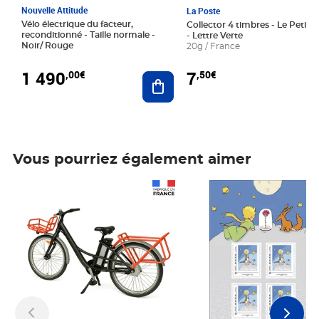
Nouvelle Attitude
La Poste
Vélo électrique du facteur,
Collector 4 timbres - Le Petit P
reconditionné - Taille normale -
- Lettre Verte
Noir/ Rouge
20g / France
1 490
7
,00€
,50€
Ajouter au panier
Vous pourriez également aimer
Prix 1 490,00€
Prix 7,50€