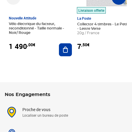
Livraison offerte
Nouvelle Attitude
La Poste
Vélo électrique du facteur,
Collector 4 timbres - Le Petit P
reconditionné - Taille normale -
- Lettre Verte
Noir/ Rouge
20g / France
1 490
7
,00€
,50€
Ajouter au panier
Nos Engagements
Proche de vous
Localiser un bureau de poste