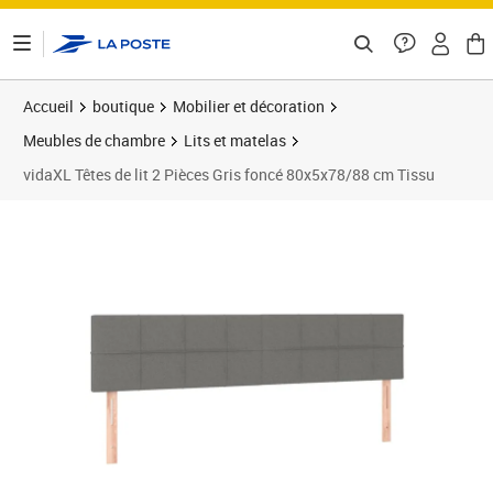
ontenu de la page
Accueil
boutique
Mobilier et décoration
Meubles de chambre
Lits et matelas
vidaXL Têtes de lit 2 Pièces Gris foncé 80x5x78/88 cm Tissu
Prix barré 66,99 €
Prix 57,89€
Prix 5
Prix 6