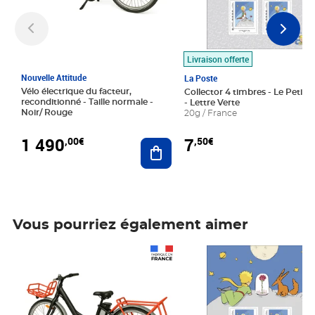
Livraison offerte
Nouvelle Attitude
La Poste
Vélo électrique du facteur,
Collector 4 timbres - Le Petit P
reconditionné - Taille normale -
- Lettre Verte
Noir/ Rouge
20g / France
1 490
7
,00€
,50€
Ajouter au panier
Vous pourriez également aimer
Prix 1 490,00€
Prix 7,50€