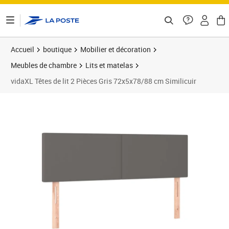
ontenu de la page
Accueil
boutique
Mobilier et décoration
Meubles de chambre
Lits et matelas
vidaXL Têtes de lit 2 Pièces Gris 72x5x78/88 cm Similicuir
Prix barré 53,99 €
Prix 46,78€
Prix 4
Prix 5