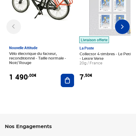
Livraison offerte
Nouvelle Attitude
La Poste
Vélo électrique du facteur,
Collector 4 timbres - Le Petit P
reconditionné - Taille normale -
- Lettre Verte
Noir/ Rouge
20g / France
1 490
7
,00€
,50€
Ajouter au panier
Nos Engagements