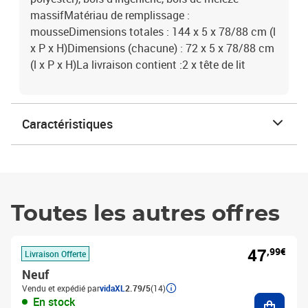
massifMatériau de remplissage :
mousseDimensions totales : 144 x 5 x 78/88 cm (l
x P x H)Dimensions (chacune) : 72 x 5 x 78/88 cm
(l x P x H)La livraison contient :2 x tête de lit
Caractéristiques
Toutes les autres offres
47
,99€
Livraison Offerte
Neuf
Vendu et expédié par
vidaXL
2.79/5
(14)
Ajouter
En stock