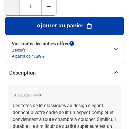
cadres et matelas assortis.Chaque produit est livré avec un
manuel de montage dans la boîte pour un montage facile.Couleur :
grisMatériau : similicuir (75 % polychlorure de vinyle, 5 % coton, 20
% polyester), bois d'ingénierie, bois de mélèze massifMatériau de
Ajouter au panier
remplissage : mousseDimensions totales : 144 x 5 x 78/88 cm (l x
P x H)Dimensions (chacune) : 72 x 5 x 78/88 cm (l x P x H)La
livraison contient :2 x tête de lit
Voir toutes les autres offres
2
2 Neufs
—
À partir de 47,99 €
Description
ID 8720287146407
Ces têtes de lit classiques au design élégant
donnent à votre cadre de lit un aspect complet et
conviennent à toute chambre à coucher. Similicuir
durable : le similicuir de qualité supérieure est un