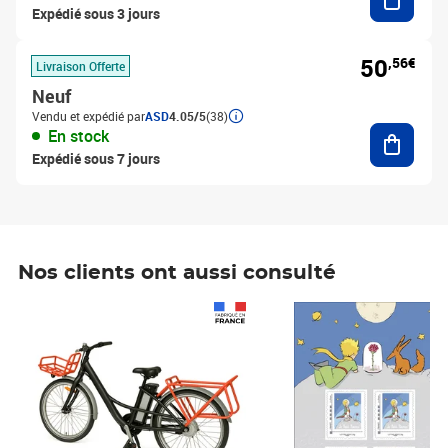
Expédié sous 3 jours
50
,56€
Livraison Offerte
Neuf
Vendu et expédié par
ASD
4.05/5
(38)
Ajouter
En stock
Expédié sous 7 jours
Nos clients ont aussi consulté
Prix 1 490,00€
Prix 7,50€