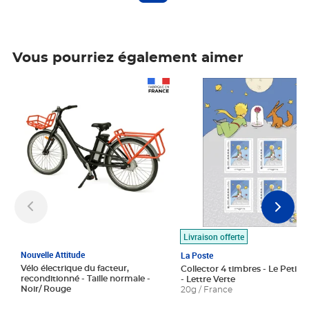
Vous pourriez également aimer
Prix 1 490,00€
Prix 7,50€
Livraison offerte
Nouvelle Attitude
La Poste
Vélo électrique du facteur,
Collector 4 timbres - Le Petit P
reconditionné - Taille normale -
- Lettre Verte
Noir/ Rouge
20g / France