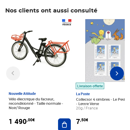
Nos clients ont aussi consulté
Prix 1 490,00€
Prix 7,50€
Livraison offerte
Nouvelle Attitude
La Poste
Vélo électrique du facteur,
Collector 4 timbres - Le Petit P
reconditionné - Taille normale -
- Lettre Verte
Noir/ Rouge
20g / France
1 490
7
,00€
,50€
Ajouter au panier