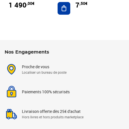
1 490
7
,00€
,50€
Ajouter au panier
Nos Engagements
Proche de vous
Localiser un bureau de poste
Paiements 100% sécurisés
Livraison offerte dès 25€ d'achat
Hors livres et hors produits marketplace