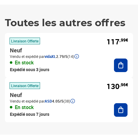
Toutes les autres offres
117
,99€
Livraison Offerte
Neuf
Vendu et expédié par
vidaXL
2.79/5
(14)
Ajouter
En stock
Expédié sous 3 jours
130
,96€
Livraison Offerte
Neuf
Vendu et expédié par
ASD
4.05/5
(38)
Ajouter
En stock
Expédié sous 7 jours