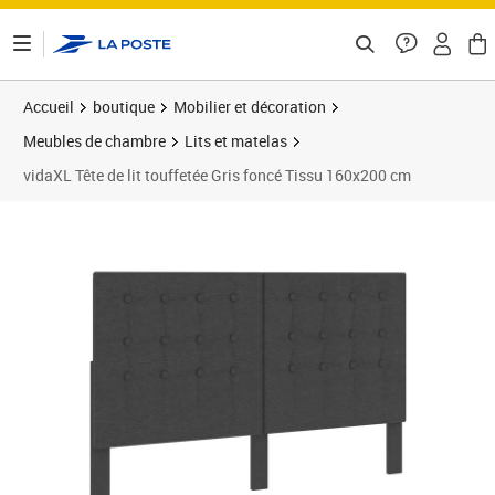
ontenu de la page
Accueil
boutique
Mobilier et décoration
Meubles de chambre
Lits et matelas
vidaXL Tête de lit touffetée Gris foncé Tissu 160x200 cm
Prix 117,89€
Prix 1
Prix 1