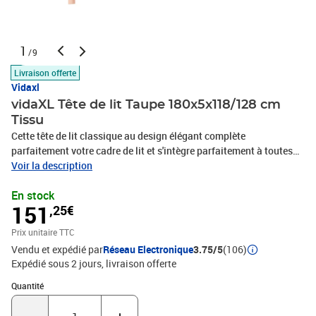
1
/9
Livraison offerte
Vidaxl
vidaXL Tête de lit Taupe 180x5x118/128 cm
Tissu
Cette tête de lit classique au design élégant complète
parfaitement votre cadre de lit et s'intègre parfaitement à toutes
les chambres. Tissu résistant : Le tissu présente un aspect simple
Voir la description
et épuré, respirant et durable.Pieds robustes et stables : Les pieds
En stock
en bois assurent robustesse et stabilité.Hauteur réglable : La tête
151
,25€
de lit est réglable en hauteur selon vos préférences.Excellent
soutien : La tête de lit offre un excellent soutien dorsal lorsque
Prix unitaire TTC
vous êtes assis dans votre lit pour lire ou regarder la
Vendu et expédié par
Réseau Electronique
3.75/5
(106)
télévision. Remarque :La livraison comprend uniquement la tête
Expédié sous 2 jours
livraison offerte
de lit. Le cadre de lit et le matelas ne sont pas inclus. Vous pouvez
consulter notre boutique pour trouver les cadres et matelas
Quantité : 1
Quantité
assortis.Chaque produit est livré avec un manuel d'assemblage
pour un assemblage facile.Couleur : TaupeMatériau : Tissu (100 %