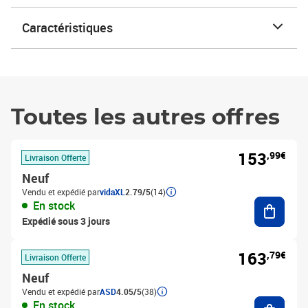
Caractéristiques
Toutes les autres offres
153
,99€
Livraison Offerte
Neuf
Vendu et expédié par
vidaXL
2.79/5
(14)
Ajouter
En stock
Expédié sous 3 jours
163
,79€
Livraison Offerte
Neuf
Vendu et expédié par
ASD
4.05/5
(38)
Ajouter
En stock