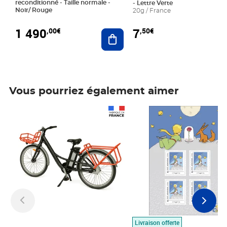
reconditionné - Taille normale -
- Lettre Verte
Noir/ Rouge
20g / France
1 490
7
,00€
,50€
Ajouter au panier
Vous pourriez également aimer
Prix 1 490,00€
Prix 7,50€
Livraison offerte