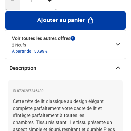
polyester), bois d’ingénierie, bois de mélèze massifMatériau de
remplissage : MousseDimensions hors tout : 180 x 5 x 118/128 cm
(l x P x H)
Ajouter au panier
Voir toutes les autres offres
2
2 Neufs
—
À partir de 153,99 €
Description
ID 8720287246480
Cette tête de lit classique au design élégant
complète parfaitement votre cadre de lit et
s'intègre parfaitement à toutes les
chambres. Tissu résistant : Le tissu présente un
aspect simple et épuré, respirant et durable.Pieds