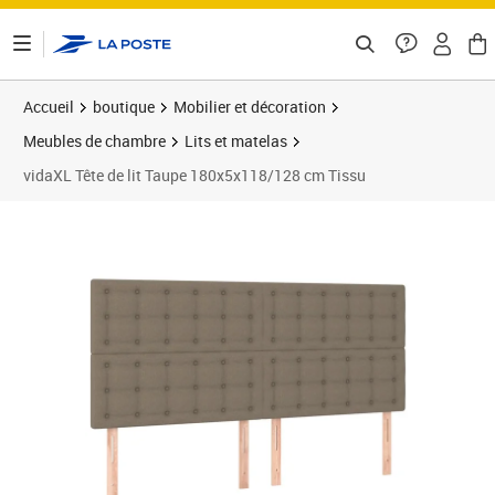
ontenu de la page
Accueil
boutique
Mobilier et décoration
Meubles de chambre
Lits et matelas
vidaXL Tête de lit Taupe 180x5x118/128 cm Tissu
Prix 151,25€
Prix 1
Prix 1