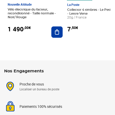
Nouvelle Attitude
La Poste
Vélo électrique du facteur,
Collector 4 timbres - Le Petit P
reconditionné - Taille normale -
- Lettre Verte
Noir/ Rouge
20g / France
1 490
7
,00€
,50€
Ajouter au panier
Nos Engagements
Proche de vous
Localiser un bureau de poste
Paiements 100% sécurisés