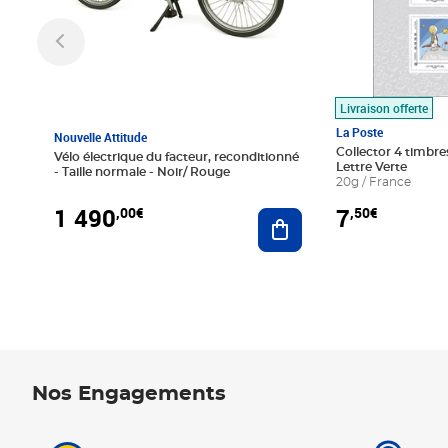
Livraison offerte
La Poste
Nouvelle Attitude
Collector 4 timbres
Vélo électrique du facteur, reconditionné
Lettre Verte
- Taille normale - Noir/ Rouge
20g / France
1 490
7
,00€
,50€
Ajouter au panier
Nos Engagements