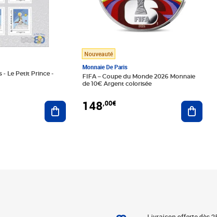
Nouveauté
Monnaie De Paris
 - Le Petit Prince -
FIFA – Coupe du Monde 2026 Monnaie
de 10€ Argent colorisée
148
,00€
Ajouter au panier
Ajoute
Livraison offerte dès 2