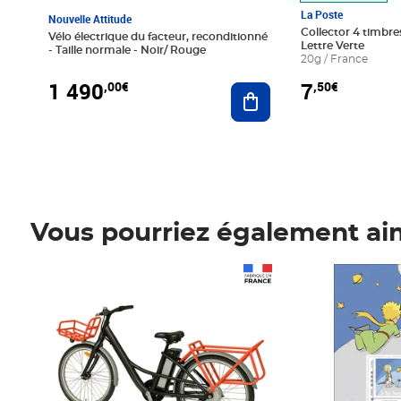
La Poste
Nouvelle Attitude
Collector 4 timbres
Vélo électrique du facteur, reconditionné
Lettre Verte
- Taille normale - Noir/ Rouge
20g / France
1 490
7
,00€
,50€
Ajouter au panier
Vous pourriez également ai
Prix 1 490,00€
Prix 7,50€