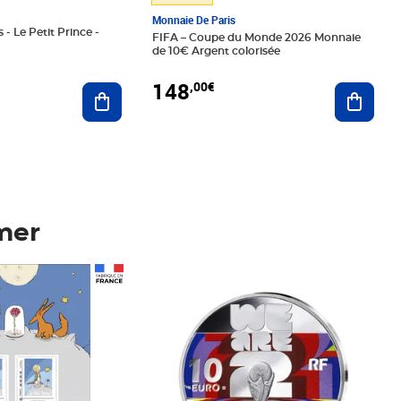
Monnaie De Paris
 - Le Petit Prince -
FIFA – Coupe du Monde 2026 Monnaie
de 10€ Argent colorisée
148
,00€
Ajouter au panier
Ajoute
mer
Prix 148,00€