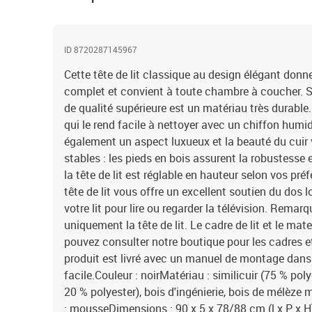
ID 8720287145967
Cette tête de lit classique au design élégant donne
complet et convient à toute chambre à coucher. Simi
de qualité supérieure est un matériau très durable. 
qui le rend facile à nettoyer avec un chiffon humi
également un aspect luxueux et la beauté du cuir v
stables : les pieds en bois assurent la robustesse e
la tête de lit est réglable en hauteur selon vos pré
tête de lit vous offre un excellent soutien du dos 
votre lit pour lire ou regarder la télévision. Rema
uniquement la tête de lit. Le cadre de lit et le ma
pouvez consulter notre boutique pour les cadres 
produit est livré avec un manuel de montage dans
facile.Couleur : noirMatériau : similicuir (75 % pol
20 % polyester), bois d'ingénierie, bois de mélèze
: mousseDimensions : 90 x 5 x 78/88 cm (l x P x H