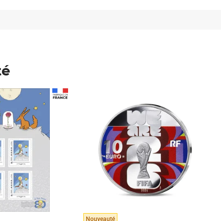
té
Prix 148,00€
Nouveauté