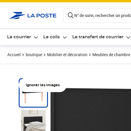
ontenu de la page
N° de suivi, rechercher un produi
Le courrier
Le colis
Le transfert de courrier
Accueil
boutique
Mobilier et décoration
Meubles de chambre
Ignorer les images