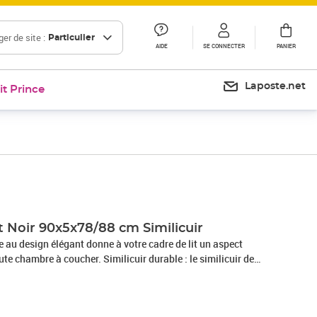
er de site :
Particulier
AIDE
SE CONNECTER
PANIER
Laposte.net
it Prince
Prix 29,99€
Prix 32,74€
it Noir 90x5x78/88 cm Similicuir
ue au design élégant donne à votre cadre de lit un aspect
ute chambre à coucher. Similicuir durable : le similicuir de
 matériau très durable. Il est résistant aux taches, ce qui le
vec un chiffon humide. La surface lisse donne également un
té du cuir véritable. Des pieds robustes et stables : les pieds