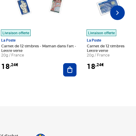
Livraison offerte
Livraison offerte
La Poste
La Poste
Carnet de 12 timbres - Maman dans l'art -
Carnet de 12 timbres - Le bl
Lettre verte
Lettre verte
20g / France
20g / France
18
18
,24€
,24€
r au panier
Ajouter au panier
5€ d'achat