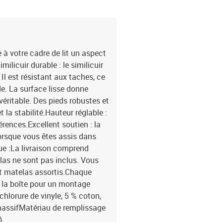
 à votre cadre de lit un aspect
licuir durable : le similicuir
Il est résistant aux taches, ce
de. La surface lisse donne
éritable. Des pieds robustes et
t la stabilité.Hauteur réglable :
férences.Excellent soutien : la
lorsque vous êtes assis dans
rque :La livraison comprend
telas ne sont pas inclus. Vous
et matelas assortis.Chaque
 la boîte pour un montage
ychlorure de vinyle, 5 % coton,
 massifMatériau de remplissage
)