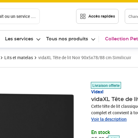
t ou un service ....
Chang
Accès rapides
Les services
Tous nos produits
Collection Pet
Lits et matelas
vidaXL Tête de lit Noir 90x5x78/88 cm Similicuir
Prix barré 35,99 €
Prix 29,89€
Livraison offerte
Vidaxl
vidaXL Tête de l
Cette tête de lit classiq
complet et convient à to
qualité supérieure est un
Voir la description
rend facile à nettoyer a
En stock
aspect luxueux et la beau