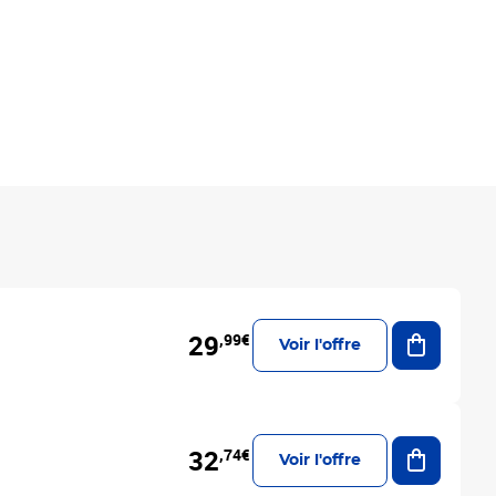
Ajouter a
29
,99€
Voir l'offre
Ajouter a
32
,74€
Voir l'offre