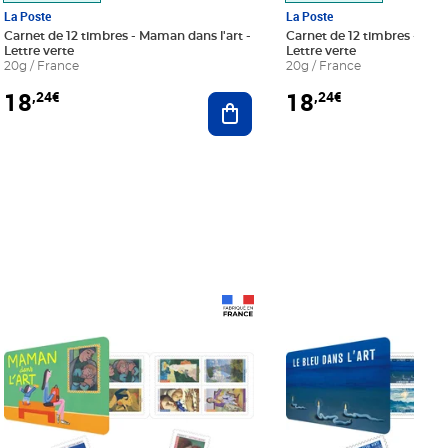
La Poste
La Poste
Carnet de 12 timbres - Maman dans l'art -
Carnet de 12 timbres - Le bl
Lettre verte
Lettre verte
20g / France
20g / France
18
18
,24€
,24€
r au panier
Ajouter au panier
Prix 18,24€
Prix 18,24€