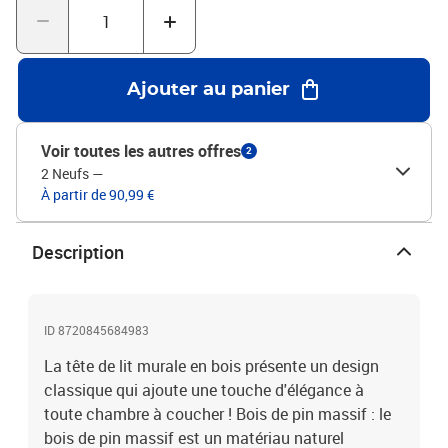
est livré avec un manuel de montage dans la boîte pour un
montage facile.Couleur : grisMatériau : bois de pin
massifDimensions : 204 x 3 x 80 cm (L x l x H)Installation murale
Ajouter au panier
Voir toutes les autres offres
2
2 Neufs
—
À partir de 90,99 €
Description
ID 8720845684983
La tête de lit murale en bois présente un design
classique qui ajoute une touche d'élégance à
toute chambre à coucher ! Bois de pin massif : le
bois de pin massif est un matériau naturel