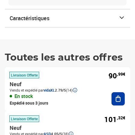
Caractéristiques
Toutes les autres offres
90
,99€
Livraison Offerte
Neuf
Vendu et expédié par
vidaXL
2.79/5
(14)
Ajouter
En stock
Expédié sous 3 jours
101
,32€
Livraison Offerte
Neuf
Vendu et expédié par
ASD
4.05/5
(38)