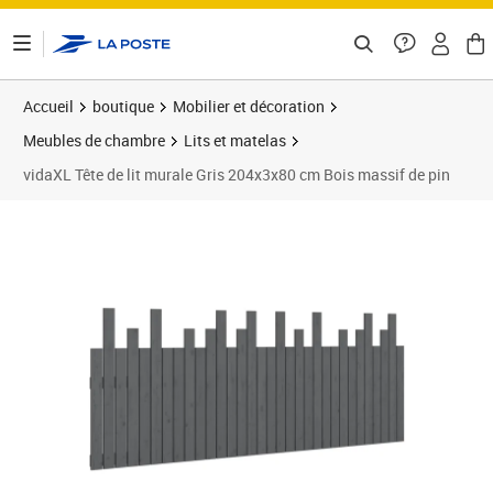
ontenu de la page
Accueil
boutique
Mobilier et décoration
Meubles de chambre
Lits et matelas
vidaXL Tête de lit murale Gris 204x3x80 cm Bois massif de pin
Prix barré 116,99 €
Prix 90,89€
Prix 9
Prix 1