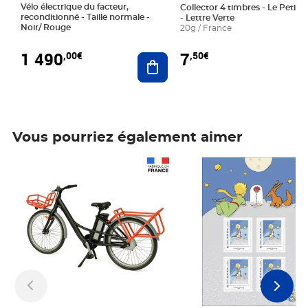
Vélo électrique du facteur,
Collector 4 timbres - Le Petit P
reconditionné - Taille normale -
- Lettre Verte
Noir/ Rouge
20g / France
1 490
7
,00€
,50€
Ajouter au panier
Vous pourriez également aimer
Prix 1 490,00€
Prix 7,50€