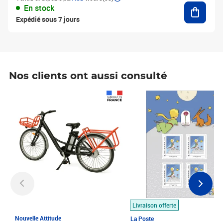
Ajouter
En stock
Expédié sous 7 jours
Nos clients ont aussi consulté
Prix 1 490,00€
Prix 7,50€
Livraison offerte
Nouvelle Attitude
La Poste