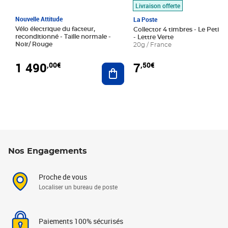
Livraison offerte
Nouvelle Attitude
La Poste
Vélo électrique du facteur,
Collector 4 timbres - Le Petit P
reconditionné - Taille normale -
- Lettre Verte
Noir/ Rouge
20g / France
1 490
7
,00€
,50€
Ajouter au panier
Nos Engagements
Proche de vous
Localiser un bureau de poste
Paiements 100% sécurisés