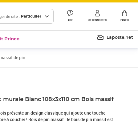
er de site :
Particulier
AIDE
SE CONNECTER
PANIER
Laposte.net
it Prince
massif de pin
Prix 80,99€
it murale Blanc 108x3x110 cm Bois massif
 bois présente un design classique qui ajoute une touche
re à coucher ! Bois de pin massif : le bois de pin massif est
ifique. Le bois de pin a un grain droit et les nœuds donnent
aractéristique et rustique.Installation murale : cette tête de