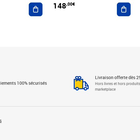
148
,00€
Ajouter au panier
Ajoute
Livraison offerte dès 2
iements 100% sécurisés
Hors livres et hors produit
marketplace
s