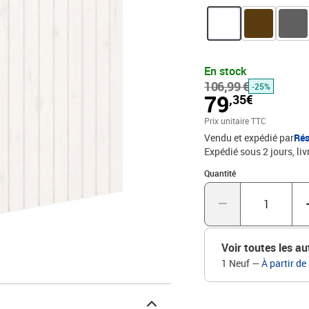
lit est facile à monter sur
vous offre un excellent s
ou regarder la télévision.
les lits sans tête de li
montage dans la boîte p
En stock
massifDimensions : 108 x
106,99 €
-25%
79
,35€
Prix unitaire TTC
Vendu et expédié par
Rés
Expédié sous 2 jours
liv
Quantité : 1
Quantité
Voir toutes les au
1 Neuf
—
À partir de