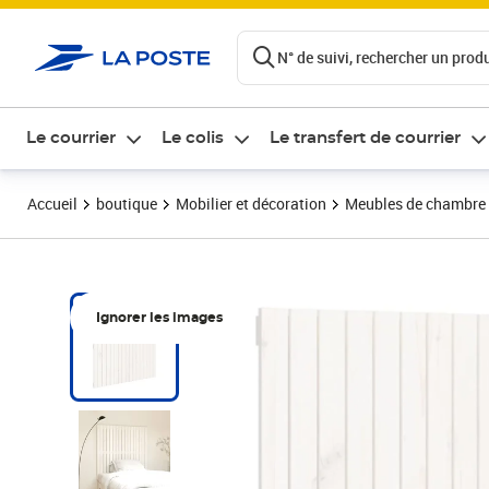
ontenu de la page
N° de suivi, rechercher un produi
Le courrier
Le colis
Le transfert de courrier
Accueil
boutique
Mobilier et décoration
Meubles de chambre
Ignorer les images