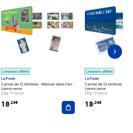
Livraison offerte
Livraison offerte
La Poste
La Poste
Carnet de 12 timbres - Maman dans l'art -
Carnet de 12 timbres - Le bl
Lettre verte
Lettre verte
20g / France
20g / France
18
18
,24€
,24€
r au panier
Ajouter au panier