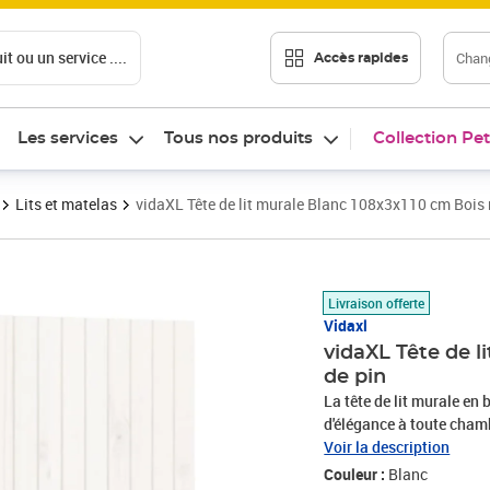
t ou un service ....
Chang
Accès rapides
Les services
Tous nos produits
Collection Pet
Lits et matelas
vidaXL Tête de lit murale Blanc 108x3x110 cm Bois 
Prix barré 106,99 €
Prix 79,35€
Livraison offerte
Vidaxl
vidaXL Tête de l
de pin
La tête de lit murale en
d'élégance à toute chamb
un matériau naturel magn
Voir la description
au matériau son aspect c
Couleur :
Blanc