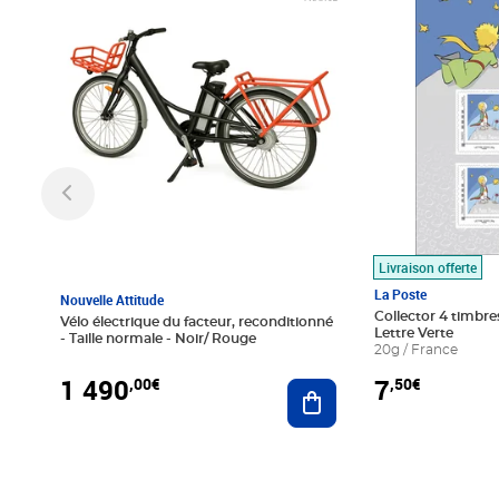
Livraison offerte
La Poste
Nouvelle Attitude
Collector 4 timbres
Vélo électrique du facteur, reconditionné
Lettre Verte
- Taille normale - Noir/ Rouge
20g / France
1 490
7
,00€
,50€
Ajouter au panier