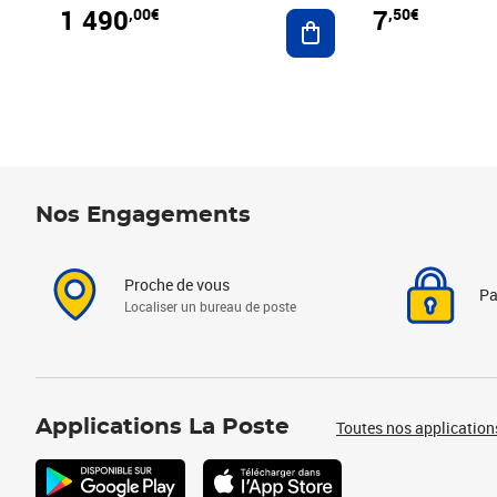
1 490
7
,00€
,50€
Ajouter au panier
Nos Engagements
Proche de vous
Pa
Localiser un bureau de poste
Applications La Poste
Toutes nos application