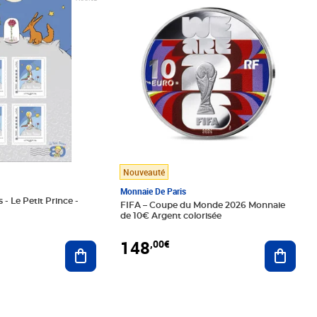
Nouveauté
Monnaie De Paris
 - Le Petit Prince -
FIFA – Coupe du Monde 2026 Monnaie
de 10€ Argent colorisée
148
,00€
Ajouter au panier
Ajoute