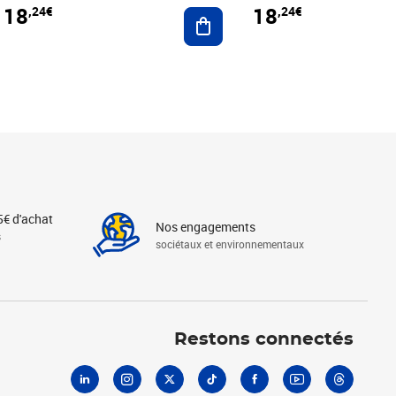
18
18
,24€
,24€
r au panier
Ajouter au panier
5€ d'achat
Nos engagements
s
sociétaux et environnementaux
Linkedin
Instagram
X
Tiktok
Facebook
Youtube
Threads
Restons connectés