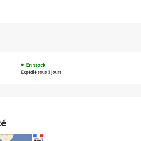
En stock
Expédié sous 3 jours
té
Prix 148,00€