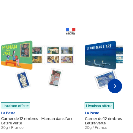
Prix 18,24€
Prix 18,24€
Livraison offerte
Livraison offerte
La Poste
La Poste
Carnet de 12 timbres - Maman dans l'art -
Carnet de 12 timbres - Le bl
Lettre verte
Lettre verte
20g / France
20g / France