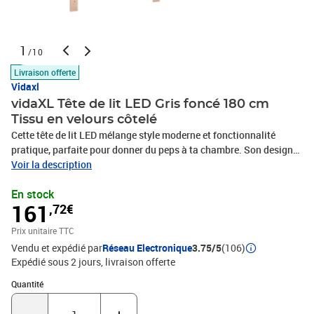
1
/10
Livraison offerte
Vidaxl
vidaXL Tête de lit LED Gris foncé 180 cm
Tissu en velours côtelé
Cette tête de lit LED mélange style moderne et fonctionnalité
pratique, parfaite pour donner du peps à ta chambre. Son design
actuel avec des lignes épurées et un look sobre s'adapte à plein de
Voir la description
styles de déco. C'est une vraie pièce maîtresse qui sert aussi à
En stock
illuminer l'espace. Et avec la bande LED intégrée, tu crées un coin
161
,72€
cosy, super pour te détendre ou dormir. Matériaux : Fabriquée en
bois d'ingénierie et pin massif, cette tête de lit a un dos en
Prix unitaire TTC
polyester qui apporte confort et style. Des matériaux choisis pour
Vendu et expédié par
Réseau Electronique
3.75/5
(106)
leur durabilité et leur look branché, assurant que ta tête de lit reste
Expédié sous 2 jours
livraison offerte
sympa longtemps. Composants inclus : Les bandes LED intégrées
te donnent plusieurs options d'éclairage, créant une ambiance
Quantité : 1
Quantité
avec des réglages RVB super flexibles. Les pieds carrés sont bien
stables et simples, garantissant un soutien fiable pour ta tête de