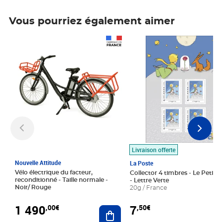
Vous pourriez également aimer
Prix 1 490,00€
Prix 7,50€
Livraison offerte
Nouvelle Attitude
La Poste
Vélo électrique du facteur,
Collector 4 timbres - Le Petit P
reconditionné - Taille normale -
- Lettre Verte
Noir/ Rouge
20g / France
1 490
7
,00€
,50€
Ajouter au panier