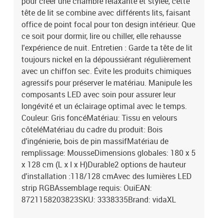
pour créer une chambre relaxante et stylée, cette
tête de lit se combine avec différents lits, faisant
office de point focal pour ton design intérieur. Que
ce soit pour dormir, lire ou chiller, elle rehausse
l'expérience de nuit. Entretien : Garde ta tête de lit
toujours nickel en la dépoussiérant régulièrement
avec un chiffon sec. Évite les produits chimiques
agressifs pour préserver le matériau. Manipule les
composants LED avec soin pour assurer leur
longévité et un éclairage optimal avec le temps.
Couleur: Gris foncéMatériau: Tissu en velours
côteléMatériau du cadre du produit: Bois
d'ingénierie, bois de pin massifMatériau de
remplissage: MousseDimensions globales: 180 x 5
x 128 cm (L x l x H)Durable2 options de hauteur
d'installation :118/128 cmAvec des lumières LED
strip RGBAssemblage requis: OuiEAN:
8721158203823SKU: 3338335Brand: vidaXL